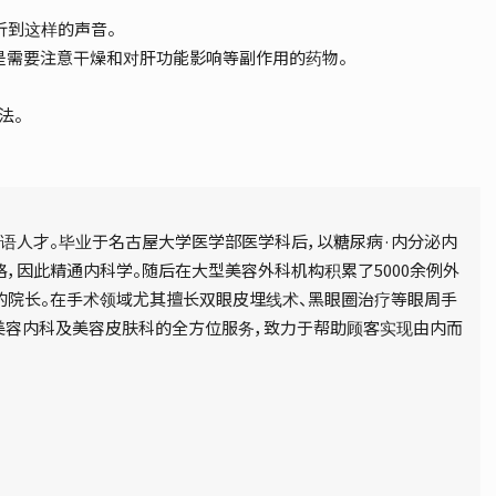
听到这样的声音。
是需要注意干燥和对肝功能影响等副作用的药物。
法。
语人才。毕业于名古屋大学医学部医学科后，以糖尿病·内分泌内
，因此精通内科学。随后在大型美容外科机构积累了5000余例外
的院长。在手术领域尤其擅长双眼皮埋线术、黑眼圈治疗等眼周手
科、美容内科及美容皮肤科的全方位服务，致力于帮助顾客实现由内而