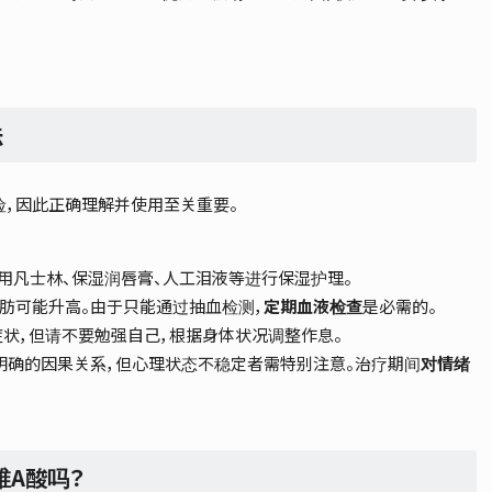
法
险，因此正确理解并使用至关重要。
使用凡士林、保湿润唇膏、人工泪液等进行保湿护理。
肪可能升高。由于只能通过抽血检测，
定期血液检查
是必需的。
症状，但请不要勉强自己，根据身体状况调整作息。
明确的因果关系，但心理状态不稳定者需特别注意。治疗期间
对情绪
A酸吗？