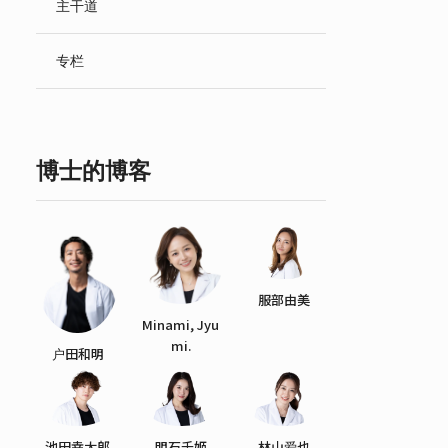
主干道
English
专栏
博士的博客
服部由美
Minami, Jyu
mi.
户田和明
池田幸太郎
明石千姬
林山爱也