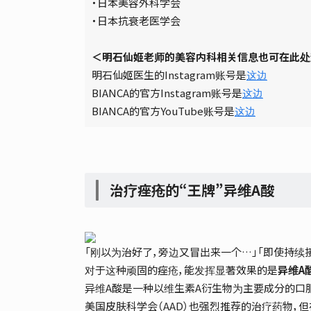
・日本美容外科学会
・日本抗衰老医学会
＜明石仙姬老师的美容内科相关信息也可在此处
明石仙姬医生的Instagram账号是
这边
BIANCA的官方Instagram账号是
这边
BIANCA的官方YouTube账号是
这边
治疗痤疮的“王牌”异维A酸
「刚以为治好了，旁边又冒出来一个…」「即使持续
对于这种顽固的痤疮，能发挥显著效果的是
异维A
异维A酸是一种以维生素A衍生物为主要成分的口
美国皮肤科学会（AAD）也强烈推荐的治疗药物，