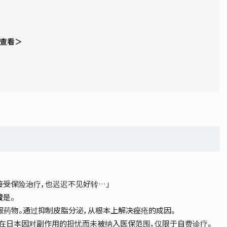
查看＞
接受保险治疗，也迟迟不见好转…」
酸
是。
服药物。通过抑制皮脂分泌，从根本上解决痤疮的成因。
但在日本因对副作用的担忧而未被纳入医保范围，仅限于自费诊疗。