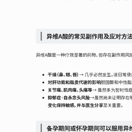
异维A酸的常见副作用及应对方
异维A酸是一种疗效显著的药物，但存在副作用风
干燥（鼻、眼、唇）
→ 几乎必然发生。请日常
对肝功能和脂质代谢的影响
胆固醇和中性脂
关节痛、肌肉痛、头痛等
→ 虽然多为暂时性
抑郁症·自杀念头风险
→虽然尚未证明存在
变化保持敏感，并与医生分享
至关重要。
备孕期间或怀孕期间可以服用异维