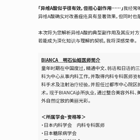
「异维A酸似乎很有效，但担心副作用……」
我经常
异维A酸确实对改善痤疮具有显著效果，但同时也
本次将为您解析异维A酸的典型副作用及其应对方
若能成为深化知识与理解的契机，我将深感荣幸。
BIANCA 明石仙姬医师简介
童年时期在中国度过，精通中文、韩语和日语的三
科为中心从事内科工作，并取得内科专科医师资格
科手术及注射治疗经验，并担任过都市中心院区
术。 现于BIANCA诊所执业，通过整合美容外
外自然绽放的美丽光彩。
＜所属学会・资格等＞
・日本内科学会 内科专科医师
・日本糖尿病学会