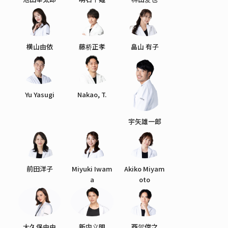
横山由依
藤桥正孝
畠山 有子
Yu Yasugi
Nakao, T.
宇矢雄一郎
前田洋子
Miyuki Iwam
Akiko Miyam
a
oto
大久保由由
新内义明
西贺俊之