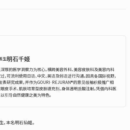
明石千姬
医生
以深厚的医学洞察力为核心，横跨美容外科、美容皮肤科及美容内科
过，可流利使用日语、中文、英语及韩语进行沟通。因具备国际视野，
表研究成果，并作为GOURI·REJURAN®的意见领袖积极推广相
双眼皮手术、肌肤培育型皮肤填充剂、身体透明质酸注射。凭借内科医
，以引导自然健康之美为特色。
姬医生，本名明石仙姬。