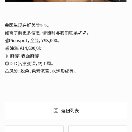
金医生现在好美🎊✨✨。
如需了解更多信息，请随时与我们联系💕💕。
💰Picospot，全脸，¥98,000。
💰 涂鸦 ¥14,800/次
💉 麻醉：表面麻醉
😷DT：污渍变深，约 1 周。
⚠风险：脱色、色素沉着、水泡形成等。
返回列表