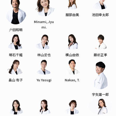
服部由美
池田幸太郎
Minami, Jyu
mi.
户田和明
明石千姬
林山爱也
横山由依
藤桥正孝
畠山 有子
Yu Yasugi
Nakao, T.
宇矢雄一郎