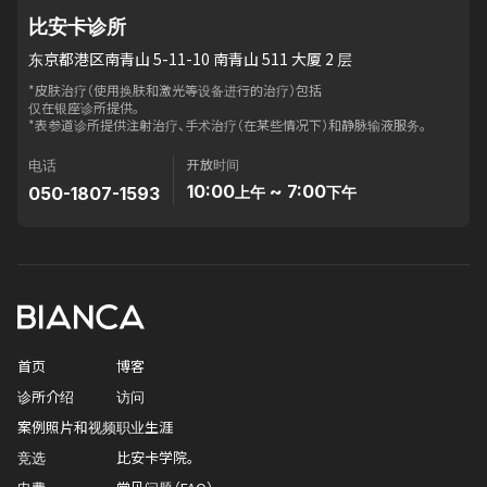
比安卡诊所
东京都港区南青山 5-11-10 南青山 511 大厦 2 层
*皮肤治疗（使用换肤和激光等设备进行的治疗）包括
仅在银座诊所提供。
*表参道诊所提供注射治疗、手术治疗（在某些情况下）和静脉输液服务。
开放时间
电话
10:00
~ 7:00
050-1807-1593
上午
下午
首页
博客
诊所介绍
访问
案例照片和视频
职业生涯
竞选
比安卡学院。