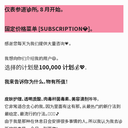
仅表参道诊所，8 月开始。
固定价格菜单 [SUBSCRIPTION💎]。
感谢您每天为我们提供大量咨询💗。
我想向你们介绍我的用户😄。
选择的计划是
100,000 计划
💰💖.
我来告诉你为什么。
物有所值！
皮肤护理、透明质酸、肉毒杆菌毒素、美容滴剂
等等，
它非常适合贪心的我，因为里面有这有那，从最热门的新疗法到
最稳定、最流行的疗法。💁🏻‍♀️🎵
由于我是那种在休息日会安排很多事情的人，所以我认为我去诊