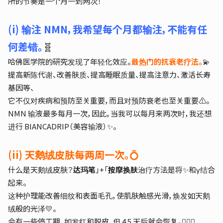
所的节奏是一个月一到两次！
(i) 输注 NMN，我希望每个月都输注，不能有任
何差错。
🧬
哈佛医学院的研究发现了年轻化效应。
最热门的抗衰老疗法。
💫
提高新陈代谢、改善肤质、提高睡眠质量、提高注意力、激活长寿
基因等、
它不仅对疾病和预防至关重要，而且对预防衰老也至关重要⚠。
NMN 输液最多每月一次，因此，当我可以每月来两次时，我还想
进行 BIANCADRIP（美容输液）✨。
(ii) 天鹅绒皮肤每两周一次。
💍
什么是天鹅绒皮肤？
达玛笔
」+「
按摩换肤
治疗方法是将✨和γ结合
起来。
这种护理能改善细纹和表面毛孔，使肌肤触感光滑，焕发如天鹅
绒般的光泽💛。
会有一些停工期，如发红和脱皮，但 4.5 天后就会恢复。🙆🏻‍♀️