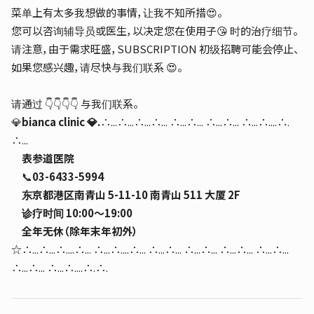
菜单上有太多我想做的事情，让我不知所措😍。
您可以咨询辅导员或医生，以决定您在使用子😘 时的治疗细节。
请注意，由于需求旺盛，SUBSCRIPTION 初级招聘可能会停止、
如果您感兴趣，请尽快与我们联系 😍。
请通过 👇👇👇👇 与我们联系。
💎
bianca clinic 💎.
∴...∴...∴...∴... ∴...∴... ∴...∴... ∴...∴....∴.
∴...
表参道医院
📞
03-6433-5994
东京都港区南青山 5-11-10 南青山 511 大厦 2F
诊疗时间 10:00～19:00
全年无休（除年末年初外）
☆∴...∴...∴....∴... ∴...∴....∴... ∴...∴... ∴...∴... ∴...∴... ∴...∴...
∴...∴... ∴...∴....∴.∴.