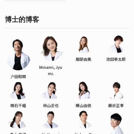
博士的博客
服部由美
池田幸太郎
Minami, Jyu
mi.
户田和明
明石千姬
林山爱也
横山由依
藤桥正孝