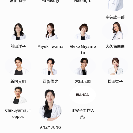
畠山 有子
Yu Yasugi
Nakao, T.
宇矢雄一郎
前田洋子
Miyuki Iwama
Akiko Miyamo
大久保由由
to
新内义明
西贺俊之
木田元国
松田智子
Chikuyama, T
比安卡工作人
eppei.
员。
ANZY JUNG