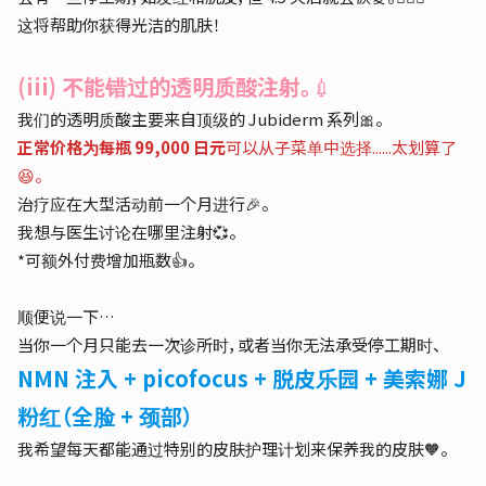
这将帮助你获得光洁的肌肤！
(iii) 不能错过的透明质酸注射。
💉
我们的透明质酸主要来自顶级的 Jubiderm 系列🎀。
正常价格为每瓶 99,000 日元
可以从子菜单中选择......太划算了
😆。
治疗应在大型活动前一个月进行🎉。
我想与医生讨论在哪里注射💞。
*可额外付费增加瓶数👍。
顺便说一下…
当你一个月只能去一次诊所时，或者当你无法承受停工期时、
NMN 注入 + picofocus + 脱皮乐园 + 美索娜 J
粉红（全脸 + 颈部）
我希望每天都能通过特别的皮肤护理计划来保养我的皮肤🧡。