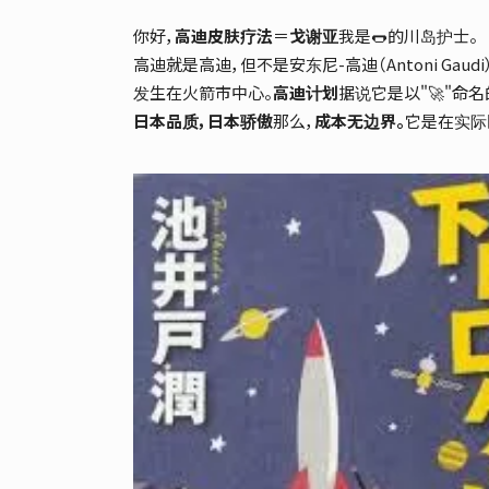
你好，
高迪皮肤疗法
＝
戈谢亚
我是🌭的川岛护士。
高迪就是高迪，但不是安东尼-高迪（Antoni G
发生在火箭市中心。
高迪计划
据说它是以"🚀"命名
日本品质，日本骄傲
那么，
成本无边界。
它是在实际