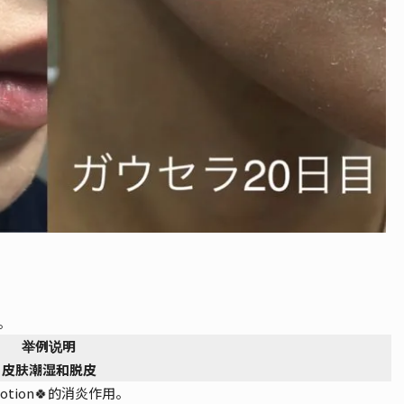
。
举例说明
皮肤潮湿和脱皮
otion🍀的消炎作用。