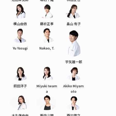
横山由依
藤桥正孝
畠山 有子
Yu Yasugi
Nakao, T.
宇矢雄一郎
前田洋子
Miyuki Iwam
Akiko Miyam
a
oto
大久保由由
新内义明
西贺俊之