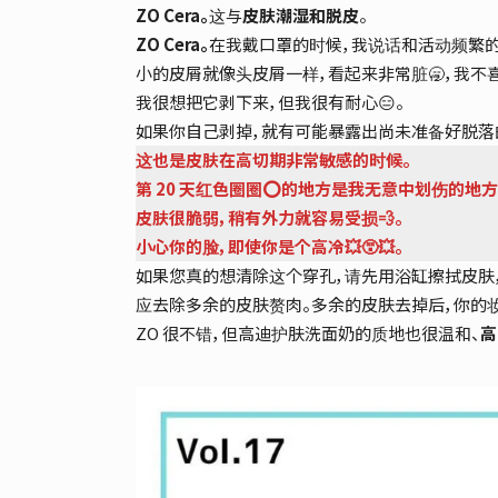
ZO Cera。
这与
皮肤潮湿和脱皮
。
ZO Cera。
在我戴口罩的时候，我说话和活动频繁
小的皮屑就像头皮屑一样，看起来非常脏🥱，我不
我很想把它剥下来，但我很有耐心😑。
如果你自己剥掉，就有可能暴露出尚未准备好脱落的
这也是皮肤在高切期非常敏感的时候。
第 20 天红色圈圈⭕的地方是我无意中划伤的地方
皮肤很脆弱，稍有外力就容易受损💨。
小心你的脸，即使你是个高冷💥😵💥。
如果您真的想清除这个穿孔，请先用浴缸擦拭皮肤，然后用
应去除多余的皮肤赘肉。多余的皮肤去掉后，你的妆容就
ZO 很不错，但高迪护肤洗面奶的质地也很温和、
高