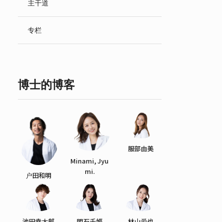
主干道
English
专栏
博士的博客
服部由美
Minami, Jyu
mi.
户田和明
池田幸太郎
明石千姬
林山爱也