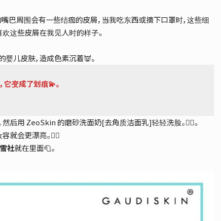
的嘴巴周围会有一些结痂的皮屑，当我吃东西或摘下口罩时，这些细
喜欢这些皮屑在我见人时的样子。
婴儿皮肤，造成色素沉着👿。
，它变成了划痕💫。
 ZeoSkin 的磨砂洗面奶[去角质洁面乳]轻轻洗脸。👩‍⚕️。
会更漂亮。🤸‍♀️
雪社
就在里面🧻。