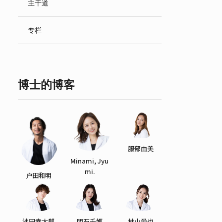
主干道
English
专栏
博士的博客
服部由美
Minami, Jyu
mi.
户田和明
池田幸太郎
明石千姬
林山爱也