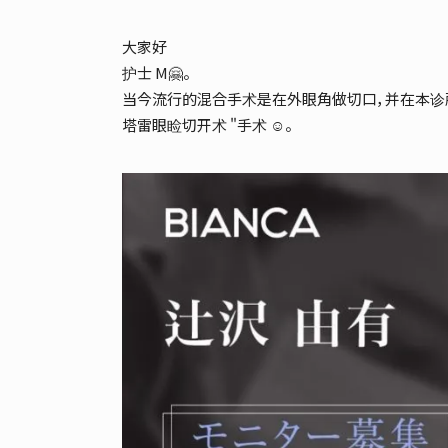
大家好
护士 M🤗。
当今流行的混合手术是在外眼角做切口，并在本诊
塔雷眼睑切开术 "手术 ☺。