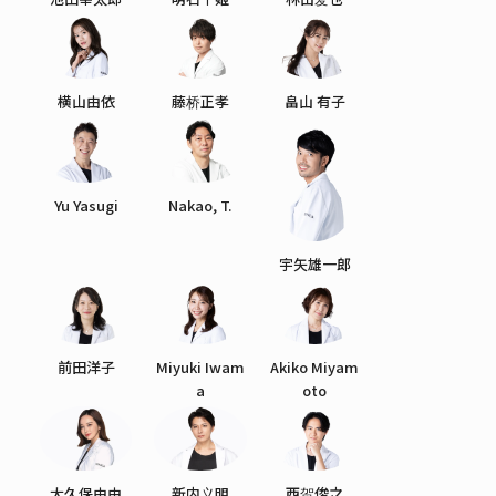
横山由依
藤桥正孝
畠山 有子
Yu Yasugi
Nakao, T.
宇矢雄一郎
前田洋子
Miyuki Iwam
Akiko Miyam
a
oto
大久保由由
新内义明
西贺俊之