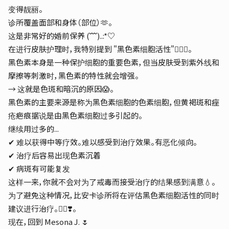
变得靓丽。
诊所覆盖面部和身体（部位）🫶。
这是非常好的婚前保养 (
˘˘˘
)..:*♡
在进行皮肤护理时，我特别提到 "黑色素细胞活性"💁‍♀️✨。
黑色素本身是一种保护细胞的重要色素，但当皮肤受到紫外线和
摩擦等刺激时，黑色素的特性就会增强。
→ 这就是色斑和暗沉的原因😱。
黑色素的主要来源是称为黑色素细胞的色素细胞，但黄褐斑和痤
疮疤痕据说是由黑色素细胞过多引起的。
继续用过多的...
✔︎ 难以获得中等疗效。难以感受到治疗效果。有恶化倾向。
✔︎ 治疗后容易出现色素沉着
✔︎ 病斑有可能复发
这样一来，你就不会对为了戒毒而接受治疗的结果感到满意💧。
为了避免这种情况，比安卡诊所将在评估黑色素细胞活性的同时
建议进行治疗。💁‍♀️❣️。
现在，回到 Mesona J. 🌷