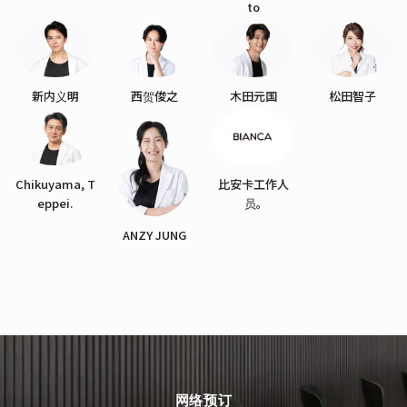
to
新内义明
西贺俊之
木田元国
松田智子
Chikuyama, T
比安卡工作人
eppei.
员。
ANZY JUNG
网络预订