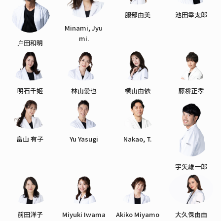
服部由美
池田幸太郎
Minami, Jyu
mi.
户田和明
明石千姬
林山爱也
横山由依
藤桥正孝
畠山 有子
Yu Yasugi
Nakao, T.
宇矢雄一郎
前田洋子
Miyuki Iwama
Akiko Miyamo
大久保由由