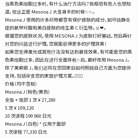
当黑色素细胞过多时，有什么治疗方法吗？我相信有些人也想知
道，但这正是 Mesona J 大显身手的时候✨✨。
Mesona J 使用的许多药物都含有保护皮肤的成分，如可镇静炎
症的氨甲环酸和美白皮肤的维生素 C 衍生物。☺️❤︎。
根据您的皮肤状况，使用 MESONA J 为皮肤打好基础，然后再针
对您的问题进行护理，您就能获得更多的护理效果！
如果您觉得激光或其他疗法没有达到最佳效果，有可能是您的黑
色素细胞过多，因此在进行全面体检✨后，最好改用 Mesona J。
除了美索娜 J，我们还将在您回家后如何照顾自己方面为您提供
支持，包括审查您的家庭护理方案。💁‍♀️✨
价格（均不含税）
Mesona J（粉色/黄色）
全脸 + 颈部 1 次 ¥ 27,280
5 次 ¥ 109,120
10 次课程 190 960 日元
Mesona J（白色）* 仅用于面部
5 次课程 77,330 日元