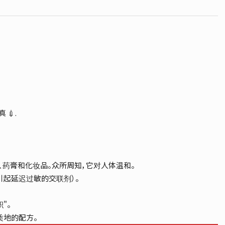
💉.
药膏和化妆品。众所周知，它对人体温和。
引起延迟过敏的交联剂）。
"。
和质地的配方。