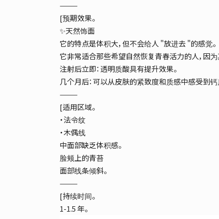
⸻
[预期效果。
✨天然饰面
它的特点是体积大，但不会给人 "放进去 "的感觉。
它非常适合那些希望自然恢复青春活力的人，因为
注射后立即：透明质酸具有提升效果。
几个月后：可以从皮肤的紧致度和质感中感受到钙
⸻
[适用区域。
・法令纹
・木偶线
中面部缺乏体积感。
脸颊上的青苔
面部线条倾斜。
⸻
[持续时间。
1-1.5 年。