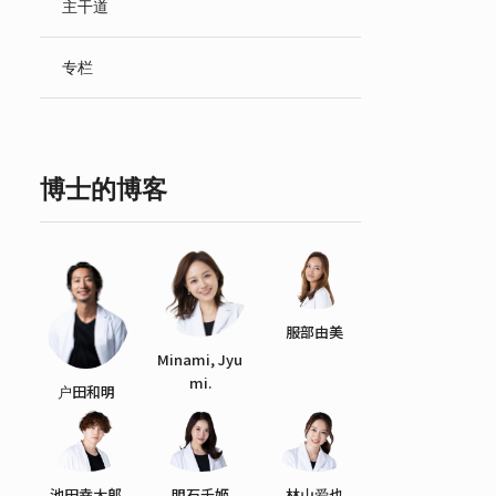
主干道
English
专栏
博士的博客
服部由美
Minami, Jyu
mi.
户田和明
池田幸太郎
明石千姬
林山爱也