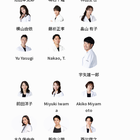
横山由依
藤桥正孝
畠山 有子
Yu Yasugi
Nakao, T.
宇矢雄一郎
前田洋子
Miyuki Iwam
Akiko Miyam
a
oto
大久保由由
新内义明
西贺俊之