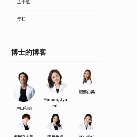
主干道
English
专栏
博士的博客
服部由美
Minami, Jyu
mi.
户田和明
池田幸太郎
明石千姬
林山爱也