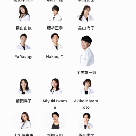
横山由依
藤桥正孝
畠山 有子
Yu Yasugi
Nakao, T.
宇矢雄一郎
前田洋子
Miyuki Iwam
Akiko Miyam
a
oto
大久保由由
新内义明
西贺俊之