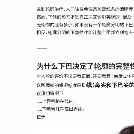
说到轮廓治疗，人们往往会注意脸部线条的清晰度
然而，下颌的形态才是真正决定轮廓美观的 “最后一
无论你的脸有多小，如果没有一个轮廓分明的下巴
相反，轮廓分明的下颌往往能让整个面部立刻给人
⸻
为什么下巴决定了轮廓的完整
对人脸的评价不仅要看正面，还要看其 "前后立体感
E 线（鼻尖和下巴尖
众所周知的概况标准是
在理想情况下
......上唇稍稍在线内。
......下嘴唇几乎高出界线。
位于