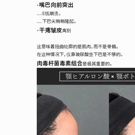
嘴巴向前突出
・
......E线崩溃。
......下巴尖稍稍隆起。
干瘪皱皮
・
离别
这意味着扭曲轮廓的是肌肉，而不是骨骼。
在这种情况下，仅靠玻尿酸垫下巴是不够的。
肉毒杆菌毒素组合
是极其重要的。