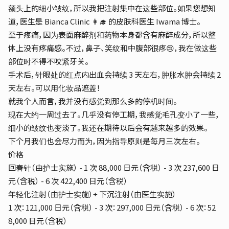
额头上的细小皱纹，所以我把注射集中在这些部位。如果您想知
道，医生是 Bianca Clinic 👩‍🎓 的皮肤科医生 Iwama 博士。
至于疼痛，因为表面麻醉剂和药物本身都含有麻醉成分，所以整
体上没有疼痛感。不过，鼻子、笑纹和中腹部很疼😢，我在做这些
部位时不得不咬紧牙关。
手术后，针眼处的红点内出血会持续 3 天左右，肿胀水肿会持续 2
天左右。可以用化妆品遮盖！
就我个人而言，我并没有感觉到那么多的停机时间。
现在大约一周过去了。几乎没有停工期，我感觉毛孔变小了一些，
细小的皱纹也变淡了。我还在期待以后会有越来越多的效果。
下个月我们也会尽力而为，因为指导原则是每月三次左右。
价格
回春针（由护士实施） - 1 次 88,000 日元（含税） - 3 次 237,600 日
元（含税） - 6 次 422,400 日元（含税）
年轻化注射（由护士实施）+ 下沉注射（由医生实施）
1 次：121,000 日元（含税） - 3 次：297,000 日元（含税） - 6 次：52
8,000 日元（含税）