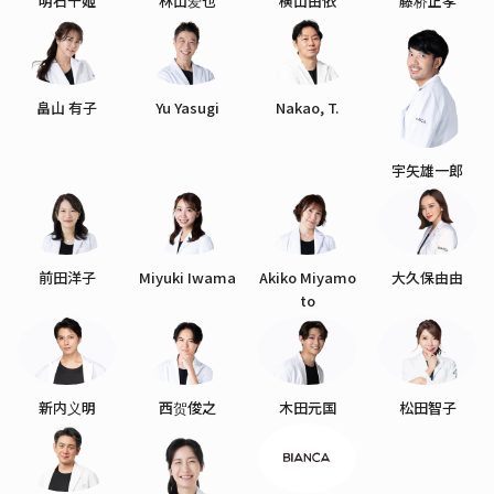
明石千姬
林山爱也
横山由依
藤桥正孝
畠山 有子
Yu Yasugi
Nakao, T.
宇矢雄一郎
前田洋子
Miyuki Iwama
Akiko Miyamo
大久保由由
to
新内义明
西贺俊之
木田元国
松田智子