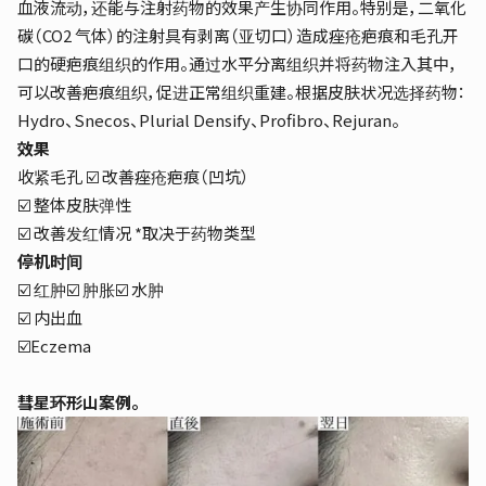
血液流动，还能与注射药物的效果产生协同作用。特别是，二氧化
碳（CO2 气体）的注射具有剥离（亚切口）造成痤疮疤痕和毛孔开
口的硬疤痕组织的作用。通过水平分离组织并将药物注入其中，
可以改善疤痕组织，促进正常组织重建。根据皮肤状况选择药物：
Hydro、Snecos、Plurial Densify、Profibro、Rejuran。
效果
收紧毛孔 ☑️ 改善痤疮疤痕（凹坑）
☑️ 整体皮肤弹性
☑️ 改善发红情况 *取决于药物类型
停机时间
☑️ 红肿☑️ 肿胀☑️ 水肿
☑️ 内出血
☑️Eczema
彗星环形山案例。