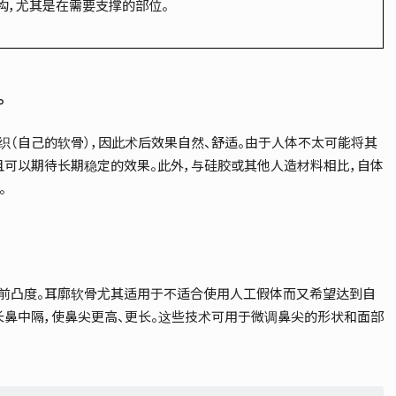
构，尤其是在需要支撑的部位。
。
织（自己的软骨），因此术后效果自然、舒适。由于人体不太可能将其
且可以期待长期稳定的效果。此外，与硅胶或其他人造材料相比，自体
。
前凸度。耳廓软骨尤其适用于不适合使用人工假体而又希望达到自
长鼻中隔，使鼻尖更高、更长。这些技术可用于微调鼻尖的形状和面部