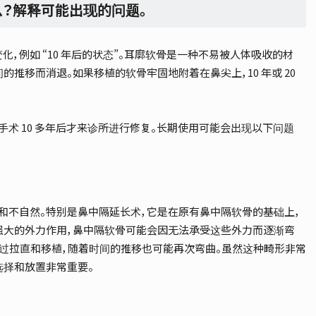
么？解释可能出现的问题。
，例如 “10 年后的状态”。耳廓软骨是一种不易被人体吸收的材
推移而消退。如果移植的软骨牢固地附着在鼻尖上，10 年或 20
术 10 多年后才来诊所进行修复。长期使用可能会出现以下问题
歪斜和不自然。特别是鼻中隔延长术，它是在原有鼻中隔软骨的基础上，
强大的外力作用，鼻中隔软骨可能会因无法承受这些外力而逐渐弯
经过拉直和移植，随着时间的推移也可能再次弯曲。虽然这种畸形非常
选择和放置非常重要。