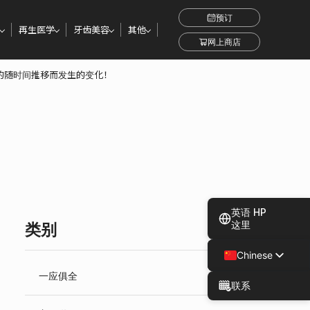
预订
再生医学
牙齿美容
其他
网上商店
了解的随时间推移而发生的变化！
英语 HP
这里
类别
Chinese
Japanese
一应俱全
联系
Spanish