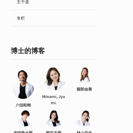
主干道
English
专栏
博士的博客
服部由美
Minami, Jyu
mi.
户田和明
池田幸太郎
明石千姬
林山爱也