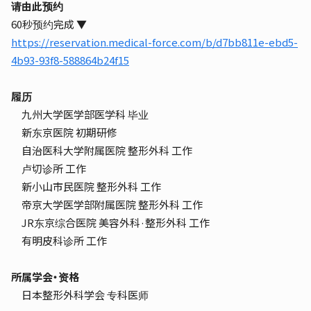
请由此预约
60秒预约完成 ▼
https://reservation.medical-force.com/b/d7bb811e-ebd5-
4b93-93f8-588864b24f15
履历
九州大学医学部医学科 毕业
新东京医院 初期研修
自治医科大学附属医院 整形外科 工作
卢切诊所 工作
新小山市民医院 整形外科 工作
帝京大学医学部附属医院 整形外科 工作
JR东京综合医院 美容外科·整形外科 工作
有明皮科诊所 工作
所属学会・资格
日本整形外科学会 专科医师