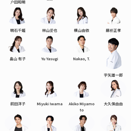
户田和明
明石千姬
林山爱也
横山由依
藤桥正孝
畠山 有子
Yu Yasugi
Nakao, T.
宇矢雄一郎
前田洋子
Miyuki Iwama
Akiko Miyamo
大久保由由
to