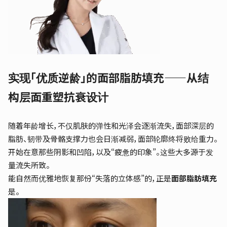
实现「优质逆龄」的面部脂肪填充——从结
构层面重塑抗衰设计
随着年龄增长，不仅肌肤的弹性和光泽会逐渐流失，面部深层的
脂肪、韧带及骨骼支撑力也会日渐减弱，面部轮廓终将败给重力。
开始在意那些阴影和凹陷，以及“疲惫的印象”。这些大多源于发
量流失所致。
能自然而优雅地恢复那份“失落的立体感”的，正是
面部脂肪填充
是。