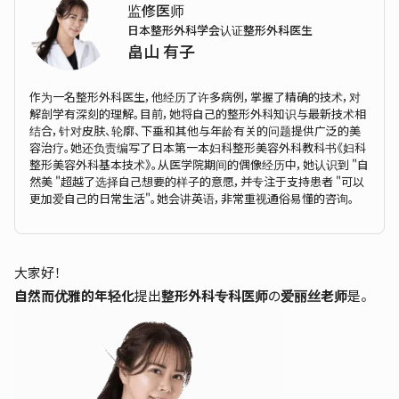
监修医师
日本整形外科学会认证整形外科医生
畠山 有子
作为一名整形外科医生，他经历了许多病例，掌握了精确的技术，对
解剖学有深刻的理解。目前，她将自己的整形外科知识与最新技术相
结合，针对皮肤、轮廓、下垂和其他与年龄有关的问题提供广泛的美
容治疗。她还负责编写了日本第一本妇科整形美容外科教科书《妇科
整形美容外科基本技术》。从医学院期间的偶像经历中，她认识到 "自
然美 "超越了选择自己想要的样子的意愿，并专注于支持患者 "可以
更加爱自己的日常生活"。她会讲英语，非常重视通俗易懂的咨询。
大家好！
自然而优雅的年轻化
提出
整形外科专科医师
の
爱丽丝老师
是。