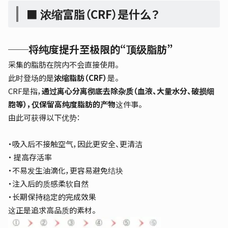
■ 浓缩富脂（CRF）是什么？
──将纯度提升至极限的“顶级脂肪”
采集的脂肪在院内不会直接使用。
此时登场的是
浓缩脂肪（CRF）
是。
CRF是指，
通过离心分离彻底去除杂质（血液、大量水分、破损细
胞等），仅保留高纯度脂肪的产物
这件事。
由此可获得以下优势：
・吸入后不接触空气，因此更安全、更清洁
・ 提高存活率
・不易发生油滴化，更容易避免结块
・注入后的质感柔软自然
・长期保持稳定的完成效果
这正是追求高品质的素材。