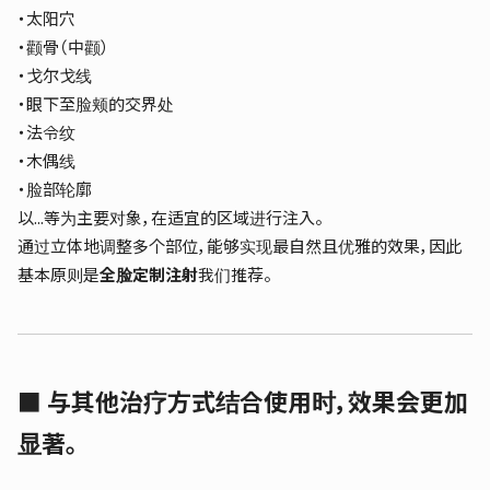
・太阳穴
・颧骨（中颧）
・戈尔戈线
・眼下至脸颊的交界处
・法令纹
・木偶线
・脸部轮廓
以...等为主要对象，在适宜的区域进行注入。
通过立体地调整多个部位，能够实现最自然且优雅的效果，因此
基本原则是
全脸定制注射
我们推荐。
■
与其他治疗方式结合使用时，效果会更加
显著。