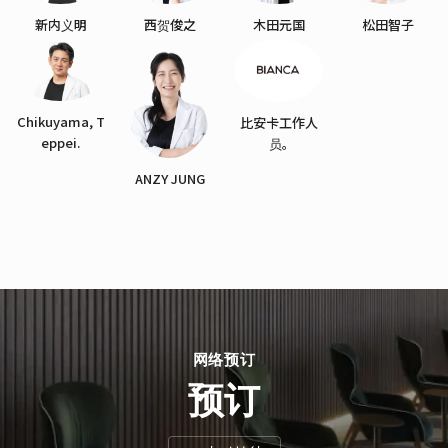
新内义明
西贺俊之
木田元国
松田智子
Chikuyama, T
比安卡工作人
eppei.
员。
ANZY JUNG
网络预订
预订