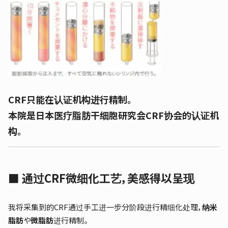
CRF只能在认证机构进行精制。
本院是日本医疗脂肪干细胞研究会CRF协会的认证机
构。
■ 通过CRF微细化工艺，美感得以呈现
我将采集到的CRF通过手工进一步分阶段进行精细化处理，
纳米
脂肪
や
微脂肪
进行精制。