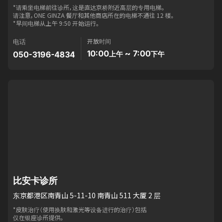
*请乘坐电梯前往诊所，这是直达京桥附近高层的专用电梯。
请注意，ONE GINZA 餐厅和其他商店所在的电梯不通往 12 楼。
*早间电梯从上午 9:50 开始运行。
开放时间
电话
10:00
~ 7:00
050-3196-4834
上午
下午
比安卡诊所
东京都港区南青山 5-11-10 南青山 511 大厦 2 层
*皮肤治疗（使用换肤和激光等设备进行的治疗）包括
仅在银座诊所提供。