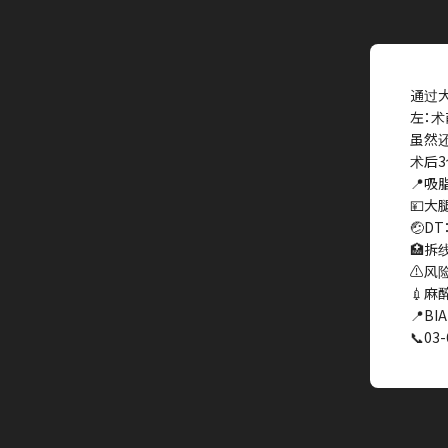
通过大
左：术
虽然还
术后3
📍吸
💴大腿
🤕D
🏥拆
⚠️风
💉麻
📍BIA
📞03-