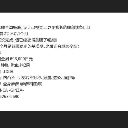
腿全周吸脂，设计出视觉上更显修长的腿部线条👨🏻‍⚕️
前 右：术后1个月
没完成，但已经变得美腿了呢💃🏻
个月是效果稳定的基准期，之后还会继续变细❗️
脂
全周 698,000日元
T：肿胀·淤血 约2周
线：1周后
险：凹凸不平、左右不对称、瘢痕、感染、血肿等
醉：全身麻醉（麻醉科医师）
NCA -GINZA-
6263-2690