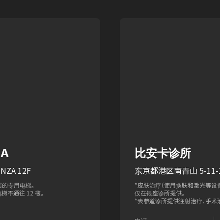
ZA
比安卡诊所
NZA 12F
东京都港区南青山 5-11-1
层的专用电梯。
*皮肤治疗（使用换肤和激光等设
梯不通往 12 楼。
仅在银座诊所提供。
*表参道诊所提供注射治疗、手术