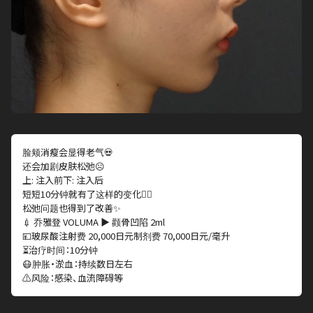
脸颊消瘦会显得老气💀
还会加剧皮肤松弛☹️
上: 注入前下: 注入后
短短10分钟就有了这样的变化👍🏻
松弛问题也得到了改善✨
💉 乔雅登 VOLUMA ▶︎ 颧骨凹陷 2ml
💴玻尿酸注射费 20,000日元制剂费 70,000日元/毫升
⏳治疗时间：10分钟
😷肿胀・淤血：持续数日左右
⚠️风险：感染、血流障碍等