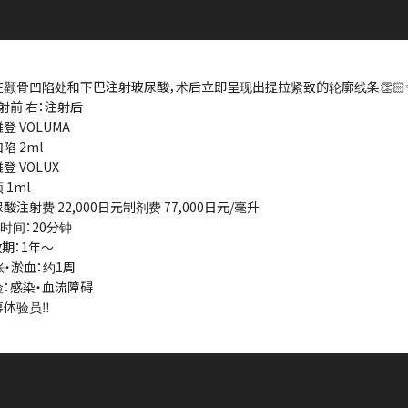
在颧骨凹陷处和下巴注射玻尿酸，术后立即呈现出提拉紧致的轮廓线条👏🏻
射前 右：注射后
登 VOLUMA
陷 2ml
登 VOLUX
 1ml
尿酸注射费 22,000日元制剂费 77,000日元/毫升
时间：20分钟
效期：1年～
胀・淤血：约1周
险：感染・血流障碍
募体验员‼️