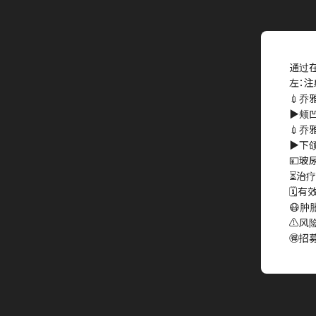
通过
左：注
💉乔雅
▶︎颊凹
💉乔雅
▶︎下颌
💴玻
⏳治疗
🗓有
😷肿
⚠️风
🉐招