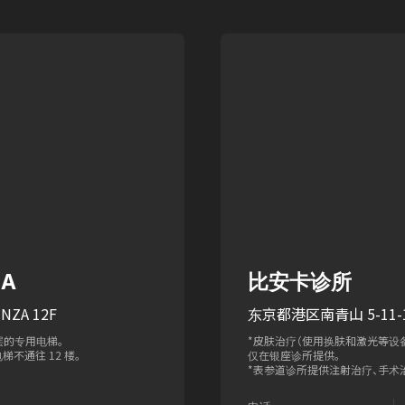
ZA
比安卡诊所
NZA 12F
东京都港区南青山 5-11-1
层的专用电梯。
*皮肤治疗（使用换肤和激光等设
梯不通往 12 楼。
仅在银座诊所提供。
*表参道诊所提供注射治疗、手术