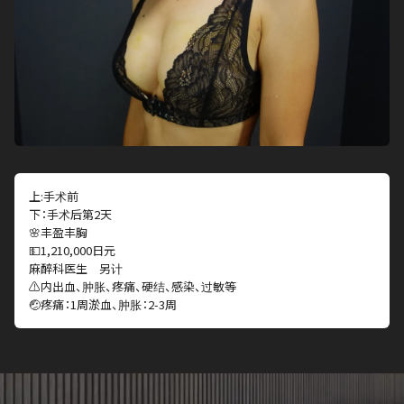
上:手术前
下：手术后第2天
🌸丰盈丰胸
💵1,210,000日元
麻醉科医生 另计
⚠️内出血、肿胀、疼痛、硬结、感染、过敏等
🤕疼痛：1周淤血、肿胀：2-3周