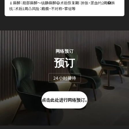
💉麻醉：局部麻醉～镇静麻醉😷术后恢复期：肿胀・淤血约2周🏥拆
线：术后1周⚠️风险：瘢痕・不对称・挛缩等
网络预订
预订
24 小时接待
点击此处进行网络预订。