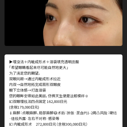
▶埋没法＋内眦成形术＋泪袋填充透明质酸
「希望眼睛看起来尽可能自然地更大」
为了满足您的期望，
双眼间距→通过内眦成形术拉近
内双→自然地拓宽成扇形双眼皮
眼下立体感→打造泪袋
您的眼眸变得如此美丽，仿佛天生便是这般模样☺️
💴双眼埋线法四点固定 162,800日元
(含税179,080日元)
💉麻醉：点眼麻醉、局部麻醉😷术后：肿胀·淤血约1-2周⚠️风险：硬结
·缝线外露·左右不对称·感染等
💴 内眦成形术 272,800日元（含税300,080日元）