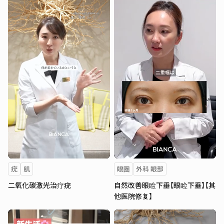
疣
肌
眼圈
外科 眼部
二氧化碳激光治疗疣
自然改善眼睑下垂【眼睑下垂】【其
他医院修复】