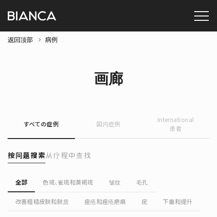
返回顶部
病例
画廊
International
すべての症例
国内症例
患者
按问题搜索
从疗程中查找
全部
色斑、雀斑和黄褐斑
皱纹
毛孔
改善粗糙皮肤和肤质
痤疮和痤疮疤痕
疣
下垂和提升