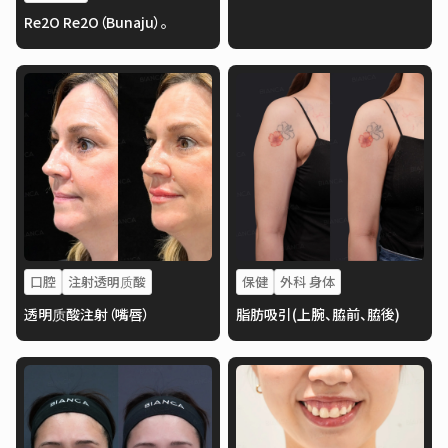
Re2O Re2O（Bunaju）。
口腔
注射透明质酸
保健
外科 身体
透明质酸注射（嘴唇）
脂肪吸引(上腕、脇前、脇後)