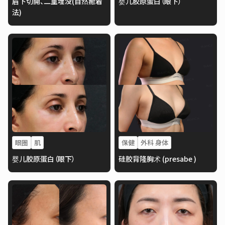
眉下切開、二重埋没(自然癒着
婴儿胶原蛋白（眼下）
法)
眼圈
肌
保健
外科 身体
婴儿胶原蛋白（眼下）
硅胶背隆胸术 (presabe )