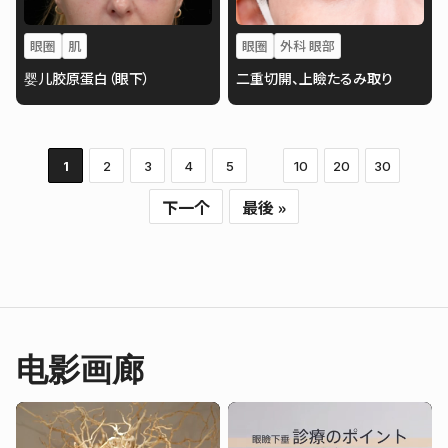
眼圈
肌
眼圈
外科 眼部
婴儿胶原蛋白（眼下）
二重切開、上瞼たるみ取り
1
2
3
4
5
10
20
30
下一个
最後 »
电影画廊