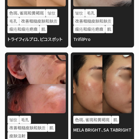
色斑、雀斑和黄褐斑
皱纹
皱纹
毛孔
毛孔
改善粗糙皮肤和肤质
改善粗糙皮肤和肤质
痤疮和痤疮疤痕
肌
痤疮和痤疮疤痕
肌
トライフィルプロ、ピコスポット
TrifilPro
皱纹
毛孔
色斑、雀斑和黄褐斑
肌
改善粗糙皮肤和肤质
肌
MELA BRIGHT、SA TABRIGHT
皮肤注射