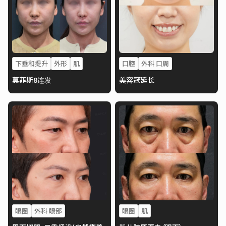
下垂和提升
外形
肌
口腔
外科 口周
莫菲斯8连发
美容冠延长
眼圈
外科 眼部
眼圈
肌