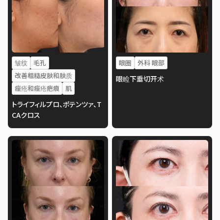
皱纹
毛孔
眼圈
外科 眼部
改善粗糙皮肤和肤质
眼睑下垂切开术
痤疮和痤疮疤痕
肌
トライフィルプロ、ポテンツァ、T
CAクロス