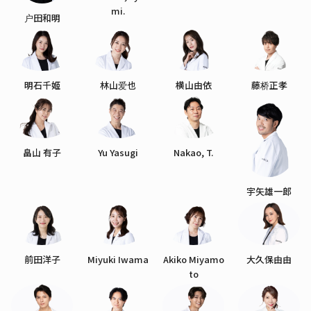
mi.
户田和明
明石千姬
林山爱也
横山由依
藤桥正孝
畠山 有子
Yu Yasugi
Nakao, T.
宇矢雄一郎
前田洋子
Miyuki Iwama
Akiko Miyamo
大久保由由
to