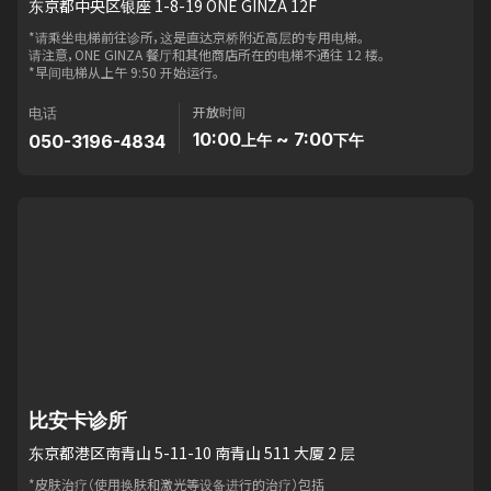
东京都中央区银座 1-8-19 ONE GINZA 12F
*请乘坐电梯前往诊所，这是直达京桥附近高层的专用电梯。
请注意，ONE GINZA 餐厅和其他商店所在的电梯不通往 12 楼。
*早间电梯从上午 9:50 开始运行。
开放时间
电话
10:00
~ 7:00
050-3196-4834
上午
下午
比安卡诊所
东京都港区南青山 5-11-10 南青山 511 大厦 2 层
*皮肤治疗（使用换肤和激光等设备进行的治疗）包括