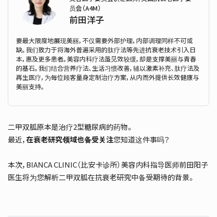
员会（A4M）
前田洋子
要最大限度地展现美丽，不仅需要外部护理，内部调理同样不可或
缺。我们致力于将海外普遍采用的肽疗法等先进抗衰老技术引入日
本，惠及更多患者。美容内科疗法虽见效较缓，却是支撑美丽与青春
的基石。我们结合营养疗法、生活习惯改善，辅以激素补充、肽疗法及
再生医疗，为每位顾客量身定制治疗方案，从内而外提供长效健康与
美丽支持。
二甲双胍原本是治疗2型糖尿病的药物。
最近，
在衰老研究领域也备受关注
您知道这件事吗？
本次，BIANCA CLINIC（比安卡诊所）美容内科指导医师前田阳子
医生将为您解析二甲双胍在抗衰老研究中备受期待的背景。