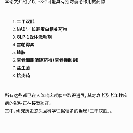
本论文介绍了以下8种可能具有预防衰老作用的药物：
二甲双胍
NAD⁺／长寿蛋白相关药物
GLP-1受体激动剂
雷帕霉素
精胺
衰老细胞清除药物（衰老抑制剂）
益生菌
抗炎药
所有这些都已在人体临床试验中取得进展，其对衰老及老年性疾
病的影响正在接受验证。
其中，研究历史悠久且科学证据较多的当属「二甲双胍」。