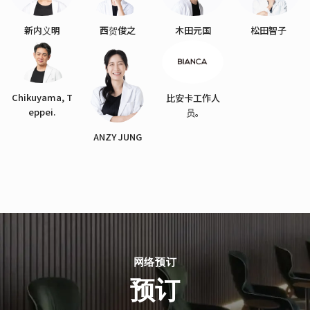
新内义明
西贺俊之
木田元国
松田智子
Chikuyama, T
比安卡工作人
eppei.
员。
ANZY JUNG
网络预订
预订