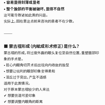
• 容易显得刻薄或显老
• 整个脸部的平衡被破坏，显得不自然
这可能导致诸如此类的问题。
实际上，因在意这点前来咨询的患者不在少数。
⸻
■ 蒙古褶形成（内眦成形术修正）是什么？
蒙古褶的形成，
将过度外露的眼头复位至自然位置，重塑面部印
象的手术
是。
• 担心内眼角切开术后出现向内收敛的脸型
• 想要让锐利的眼部印象变得柔和
• 泪丘过于突出，产生不适感
适用于此类情况。
对于原本蒙古褶较少的人来说
✔ 想要营造可爱印象
✔ 想要调整内眼角的距离