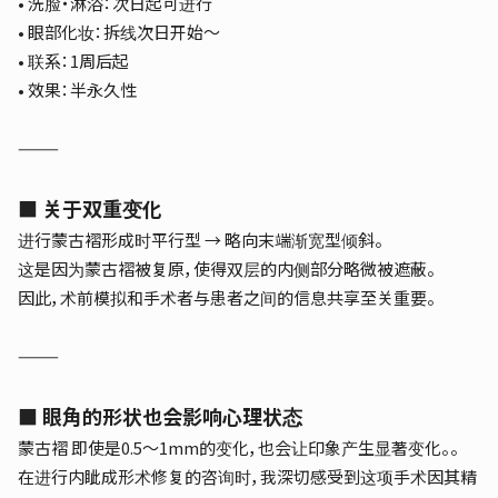
• 洗脸・淋浴：次日起可进行
• 眼部化妆：拆线次日开始～
• 联系：1周后起
• 效果：半永久性
⸻
■ 关于双重变化
进行蒙古褶形成时
平行型 → 略向末端渐宽型倾斜
。
这是因为蒙古褶被复原，使得双层的内侧部分略微被遮蔽。
因此，术前模拟和手术者与患者之间的信息共享至关重要。
⸻
■ 眼角的形状也会影响心理状态
蒙古褶
即使是0.5～1mm的变化，也会让印象产生显著变化。
。
在进行内眦成形术修复的咨询时，我深切感受到这项手术因其精