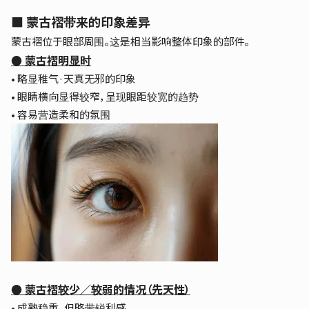
■ 蒙古褶带来的印象差异
蒙古褶位于眼部周围。
这是相当影响整体印象的部件。
● 蒙古褶明显时
• 略显稚气·天真无邪的印象
• 眼睛横向显得较窄，呈现眼距较宽的趋势
• 容易营造柔和的氛围
● 蒙古褶较少／较弱的情况（先天性）
• 成熟稳重，但略带锐利感