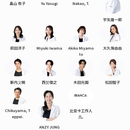
畠山 有子
Yu Yasugi
Nakao, T.
宇矢雄一郎
前田洋子
Miyuki Iwama
Akiko Miyamo
大久保由由
to
新内义明
西贺俊之
木田元国
松田智子
Chikuyama, T
比安卡工作人
eppei.
员。
ANZY JUNG