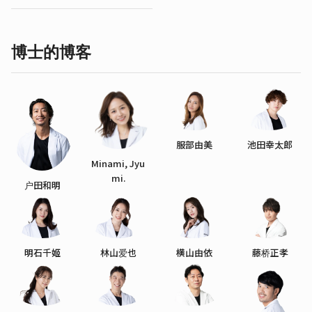
博士的博客
服部由美
池田幸太郎
Minami, Jyu
mi.
户田和明
明石千姬
林山爱也
横山由依
藤桥正孝