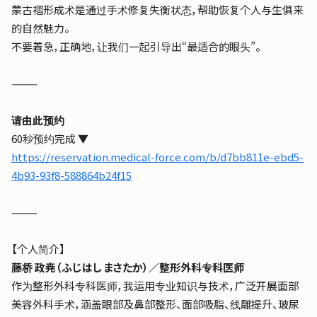
蒙古褶形成术是通过手术修复失衡状态，帮助恢复个人与生俱来
的自然魅力。
不要着急，正确地，让我们一起引导出“最适合的眼头”。
⸻
请由此预约
60秒预约完成 ▼
https://reservation.medical-force.com/b/d7bb811e-ebd5-
4b93-93f8-588864b24f15
⸻
【个人简介】
藤桥 政尭（ふじはし まさたか）／整形外科专科医师
作为整形外科专科医师，我运用专业知识与技术，广泛开展面部
美容外科手术，涵盖眼部及鼻部整形、面部吸脂、线雕提升、玻尿