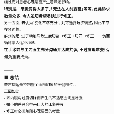
细性而对患者心理层面产生着深远影响。
特别是，
「感觉剪得太多了」
「无法在人前露面」等等，
此类诉求
数量众多，令人迫切希望尽快进行修正。
另一方面，若认为“变化不够充分”，则可选择逐步调整，因此不存
在紧迫性。
麻烦的是，过于精细导致过度切割→修正→切开→修正……
负面
循环
陷入这种境地。
在手术前与主刀医生充分沟通并达成共识，
不过度追求变化，
最为重要
成为。
⸻
■ 总结
蒙古褶
这是控制整个面部印象的关键部位。
。
正因如此，
• 因内眼角过度切除而产生的不适感会明显增强
• 微小的差异会带来巨大的印象差异
• 修正时必须兼顾心理层面的考量