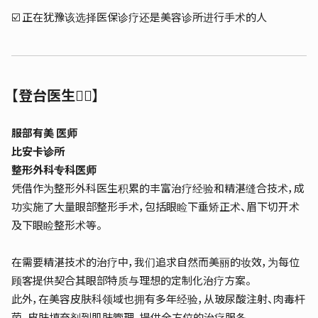
☑️ 正在犹豫该选择医保诊疗还是美容诊所进行手术的人
【登台医生👨‍⚕️】
服部有美 医师
比安卡诊所
整形外科专科医师
凭借作为整形外科医生积累的丰富治疗经验和精湛缝合技术，成
功实施了大量眼部整形手术，包括眼睑下垂矫正术、眉下切开术
及下眼睑整形术等。
在需要精湛技术的治疗中，我们追求自然而美丽的妆效，为每位
顾客提供契合其眼部特质与理想的定制化治疗方案。
此外，在美容皮肤科领域也拥有多年经验，从玻尿酸注射、肉毒杆
菌、皮肤填充剂到肌肤管理，提供全方位的治疗服务。