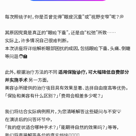
每次照镜子时，你是否曾觉得"眼皮沉重"或"视野变窄"呢？💭
其原因究竟是真正的“眼睑下垂”，还是由“松弛”所致……
实际上，许多情况自己很难判断。
本次讲座将详细解析眼部困扰的成因，包括眼睑下垂、头痛、倒睫
等问题🧑‍🏫
此外，根据治疗方法的不同
适用保险诊疗，可大幅降低自费部分
并实施手术
另一方面，
美容诊所提供的治疗项目具有效果显著、选择自由度高等优势。
「保险和美容有什么区别？」「费用会相差多少呢？」
我们将结合实际病例照片，为您清晰解答这些疑问与不安💡
在演讲后的问答环节中，
「我的症状适合哪种手术？」「能期待自然的效果吗？」等等，
我们将直接解答各位的真实烦恼🙋‍♀️🙋‍♂️