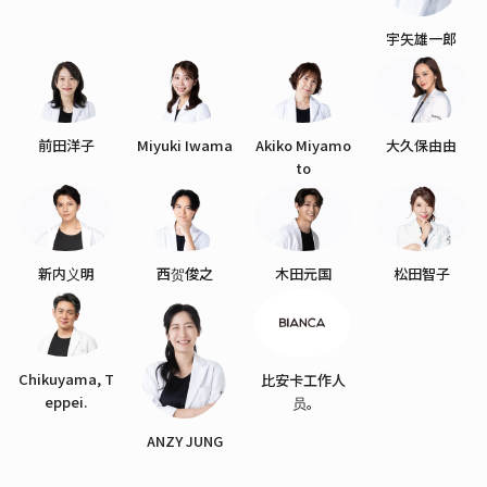
宇矢雄一郎
前田洋子
Miyuki Iwama
Akiko Miyamo
大久保由由
to
新内义明
西贺俊之
木田元国
松田智子
Chikuyama, T
比安卡工作人
eppei.
员。
ANZY JUNG