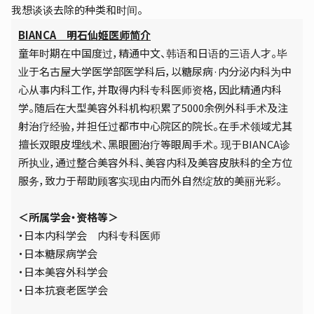
我想谈谈去除的种类和时间。
BIANCA 明石仙姬医师简介
童年时期在中国度过，精通中文、韩语和日语的三语人才。毕
业于名古屋大学医学部医学科后，以糖尿病·内分泌内科为中
心从事内科工作，并取得内科专科医师资格，因此精通内科
学。随后在大型美容外科机构积累了5000余例外科手术及注
射治疗经验，并担任过都市中心院区的院长。在手术领域尤其
擅长双眼皮埋线术、黑眼圈治疗等眼周手术。 现于BIANCA诊
所执业，通过整合美容外科、美容内科及美容皮肤科的全方位
服务，致力于帮助顾客实现由内而外自然绽放的美丽光彩。
＜所属学会・资格等＞
・日本内科学会 内科专科医师
・日本糖尿病学会
・日本美容外科学会
・日本抗衰老医学会