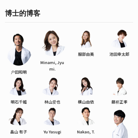
博士的博客
服部由美
池田幸太郎
Minami, Jyu
mi.
户田和明
明石千姬
林山爱也
横山由依
藤桥正孝
畠山 有子
Yu Yasugi
Nakao, T.