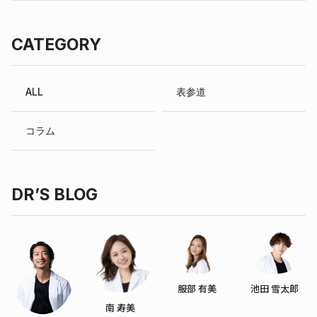
CATEGORY
ALL
表参道
コラム
DR’S BLOG
服部 有美
池田 雪太郎
南 寿美