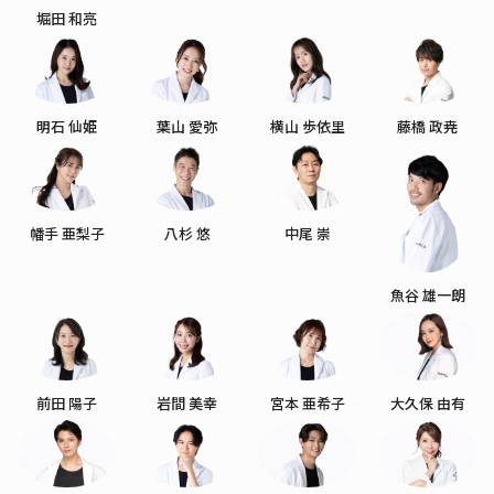
堀田 和亮
明石 仙姫
葉山 愛弥
横山 歩依里
藤橋 政尭
幡手 亜梨子
八杉 悠
中尾 崇
魚谷 雄一朗
前田 陽子
岩間 美幸
宮本 亜希子
大久保 由有