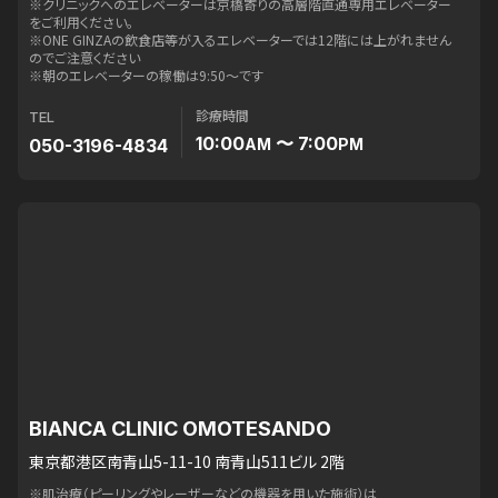
※クリニックへのエレベーターは京橋寄りの高層階直通専用エレベーター
をご利用ください。
※ONE GINZAの飲食店等が入るエレベーターでは12階には上がれません
のでご注意ください
※朝のエレベーターの稼働は9:50〜です
診療時間
TEL
10:00
〜 7:00
050-3196-4834
AM
PM
BIANCA CLINIC OMOTESANDO
東京都港区南青山5-11-10 南青山511ビル 2階
※肌治療（ピーリングやレーザーなどの機器を用いた施術）は