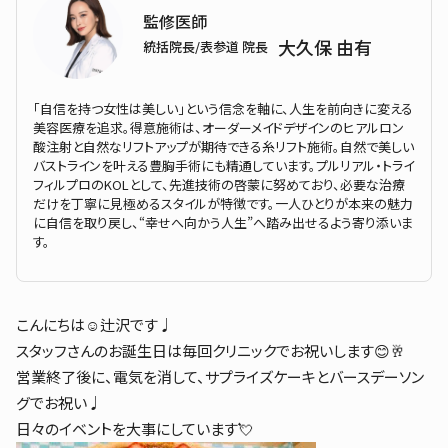
監修医師
大久保 由有
統括院長/表参道 院長
「自信を持つ女性は美しい」という信念を軸に、人生を前向きに変える
美容医療を追求。得意施術は、オーダーメイドデザインのヒアルロン
酸注射と自然なリフトアップが期待できる糸リフト施術。自然で美しい
バストラインを叶える豊胸手術にも精通しています。プルリアル・トライ
フィルプロのKOLとして、先進技術の啓蒙に努めており、必要な治療
だけを丁寧に見極めるスタイルが特徴です。一人ひとりが本来の魅力
に自信を取り戻し、“幸せへ向かう人生”へ踏み出せるよう寄り添いま
す。
こんにちは☺️辻沢です♩
スタッフさんのお誕生日は毎回クリニックでお祝いします😊🥂
営業終了後に、電気を消して、サプライズケーキとバースデーソン
グでお祝い♩
日々のイベントを大事にしています💘