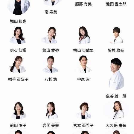
服部 有美
池田 雪太郎
南 寿美
堀田 和亮
明石 仙姫
葉山 愛弥
横山 歩依里
藤橋 政尭
幡手 亜梨子
八杉 悠
中尾 崇
魚谷 雄一朗
前田 陽子
岩間 美幸
宮本 亜希子
大久保 由有