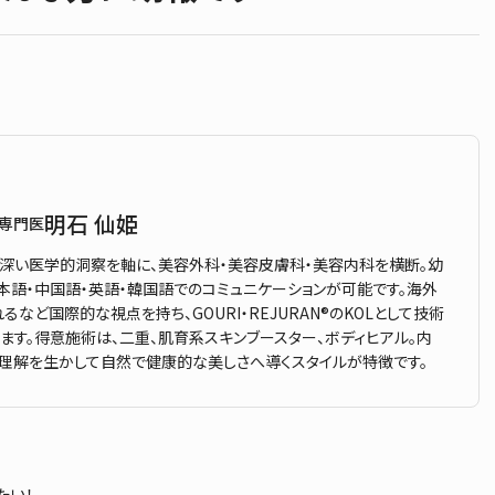
明石 仙姫
科専門医
深い医学的洞察を軸に、美容外科・美容皮膚科・美容内科を横断。幼
本語・中国語・英語・韓国語でのコミュニケーションが可能です。海外
など国際的な視点を持ち、GOURI・REJURAN®のKOLとして技術
ます。得意施術は、二重、肌育系スキンブースター、ボディヒアル。内
理解を生かして自然で健康的な美しさへ導くスタイルが特徴です。
たい！