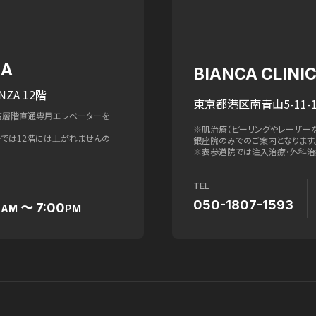
ZA
BIANCA CLIN
NZA 12階
東京都港区南青山5-11-1
高層階直通専用エレベーターを
※肌治療（ピーリングやレーザー
ターでは12階には上がれませんの
銀座院のみでのご案内となります
※表参道院では注入治療・外科治
TEL
050-1807-1593
0
〜 7:00
AM
PM