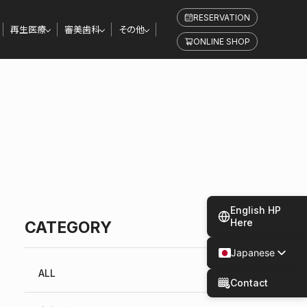
RESERVATION
再生医療
審美歯科
その他
ONLINE SHOP
English HP
Here
CATEGORY
Japanese
Spanish
ALL
Contact
Chinese