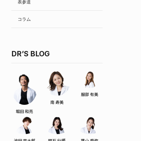
表参道
English
コラム
DR’S BLOG
服部 有美
南 寿美
堀田 和亮
池田 雪太郎
明石 仙姫
葉山 愛弥