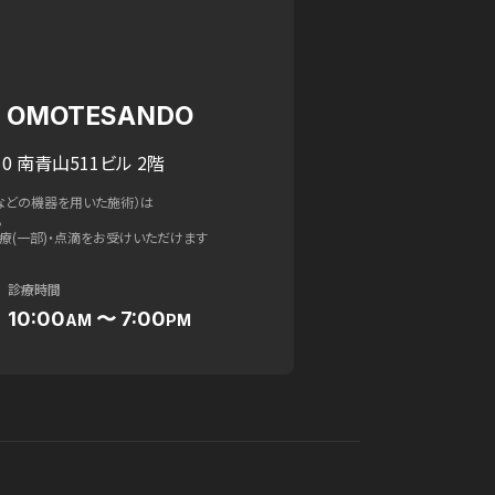
IC OMOTESANDO
0 南青山511ビル 2階
などの機器を用いた施術）は
。
療(一部)・点滴をお受けいただけます
診療時間
10:00
〜 7:00
AM
PM