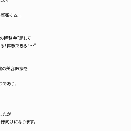
緊張する。。
療の博覧会”題して
知る！体験できる！〜”
端の美容医療を
つであり、
したが
様向けになります。