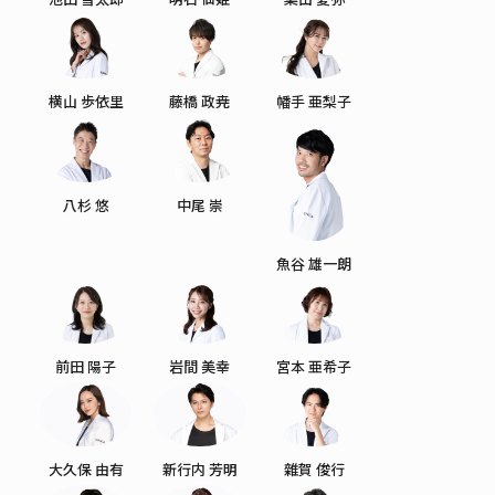
横山 歩依里
藤橋 政尭
幡手 亜梨子
八杉 悠
中尾 崇
魚谷 雄一朗
前田 陽子
岩間 美幸
宮本 亜希子
大久保 由有
新行内 芳明
雜賀 俊行