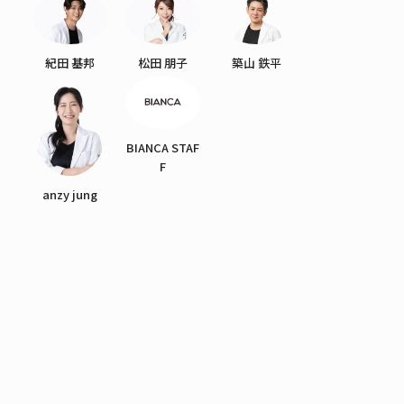
紀田 基邦
松田 朋子
築山 鉄平
BIANCA STAF
F
anzy jung