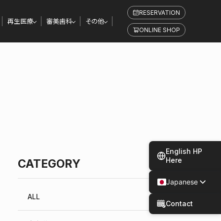
RESERVATION
再生医療
審美歯科
その他
ONLINE SHOP
English HP
Here
CATEGORY
Japanese
Spanish
ALL
Contact
Chinese