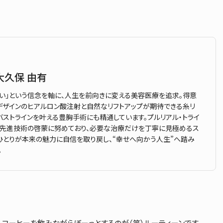
大久保 由有
い」という信念を軸に、人生を前向きに変える美容医療を追求。得意
デザインのヒアルロン酸注射と自然なリフトアップが期待できる糸リ
バストラインを叶える豊胸手術にも精通しています。プルリアル・トライ
て、先進技術の啓蒙に努めており、必要な治療だけを丁寧に見極めるス
ひとりが本来の魅力に自信を取り戻し、“幸せへ向かう人生”へ踏み
。
み コーヒーを飲みながらぼーっとするのが（笑）ルーティーンです。