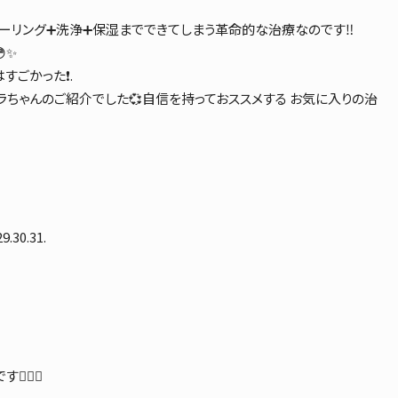
ーリング➕洗浄➕保湿までできてしまう革命的な治療なのです‼️
✨
ごかった❗️.
ラちゃんのご紹介でした💞自信を持っておススメする お気に入りの治
29.30.31.
‍⚕️✨