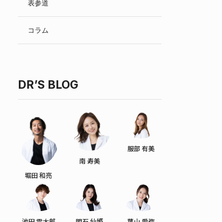
表参道
English
コラム
DR’S BLOG
服部 有美
南 寿美
堀田 和亮
池田 雪太郎
明石 仙姫
葉山 愛弥