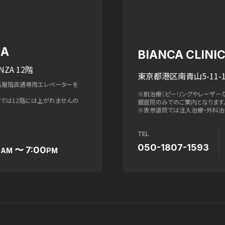
ZA
BIANCA CLIN
NZA 12階
東京都港区南青山5-11-1
高層階直通専用エレベーターを
※肌治療（ピーリングやレーザー
ターでは12階には上がれませんの
銀座院のみでのご案内となります
※表参道院では注入治療・外科治
TEL
050-1807-1593
0
〜 7:00
AM
PM