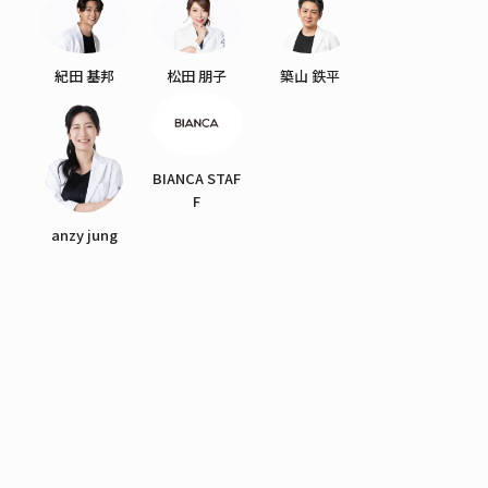
紀田 基邦
松田 朋子
築山 鉄平
BIANCA STAF
F
anzy jung