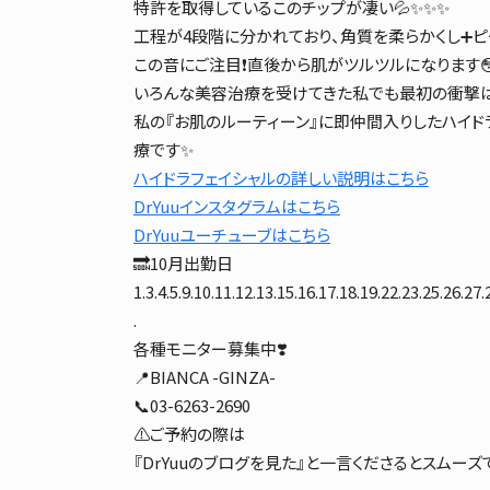
特許を取得しているこのチップが凄い💦✨✨✨
工程が4段階に分かれており、角質を柔らかくし➕ピ
この音にご注目❗️直後から肌がツルツルになります
いろんな美容治療を受けてきた私でも最初の衝撃はす
私の『お肌のルーティーン』に即仲間入りしたハイド
療です✨
ハイドラフェイシャルの詳しい説明はこちら
DrYuu
インスタグラムはこちら
DrYuu
ユーチューブはこちら
🔜10月出勤日
1.3.4.5.9.10.11.12.13.15.16.17.18.19.22.23.25.26.27.
.
各種モニター募集中❣️
📍BIANCA -GINZA-
📞03-6263-2690
⚠️ご予約の際は
『DrYuuのブログを見た』と一言くださるとスムーズです