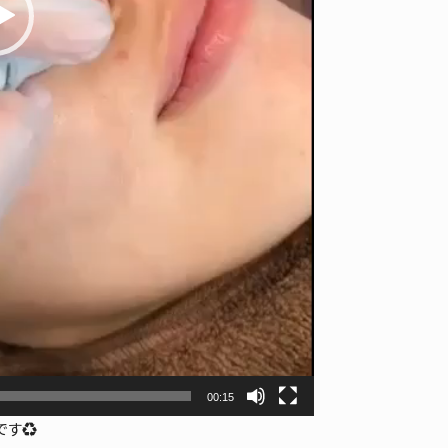
00:15
す♻️