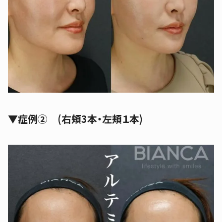
▼
症例② (右頬3本・左頬１本)