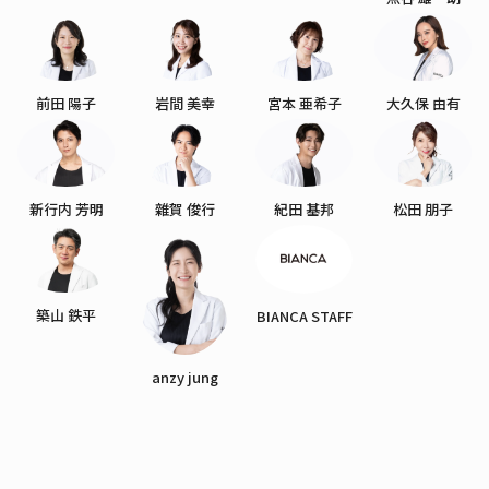
前田 陽子
岩間 美幸
宮本 亜希子
大久保 由有
新行内 芳明
雜賀 俊行
紀田 基邦
松田 朋子
築山 鉄平
BIANCA STAFF
anzy jung