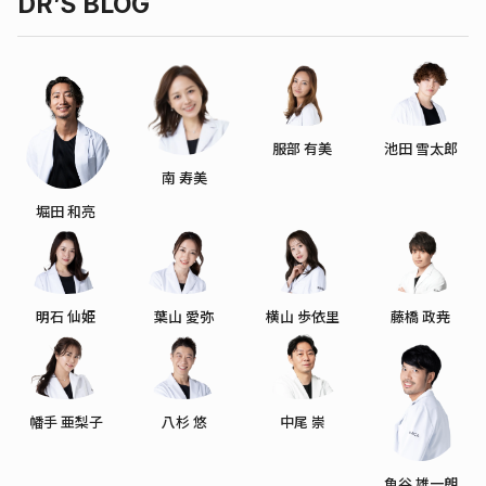
DR’S BLOG
服部 有美
池田 雪太郎
南 寿美
堀田 和亮
明石 仙姫
葉山 愛弥
横山 歩依里
藤橋 政尭
幡手 亜梨子
八杉 悠
中尾 崇
魚谷 雄一朗