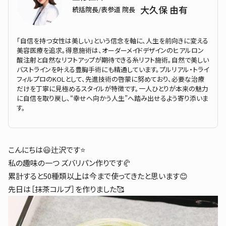
大久保 由有
統括院長/表参道 院長
「自信を持つ女性は美しい」という信念を軸に、人生を前向きに変える
美容医療を追求。得意施術は、オーダーメイドデザインのヒアルロン
酸注射と自然なリフトアップが期待できる糸リフト施術。自然で美しい
バストラインを叶える豊胸手術にも精通しています。プルリアル・トライ
フィルプロのKOLとして、先進技術の啓蒙に努めており、必要な治療
だけを丁寧に見極めるスタイルが特徴です。一人ひとりが本来の魅力
に自信を取り戻し、“幸せへ向かう人生”へ踏み出せるよう寄り添いま
す。
こんにちは😃辻沢です⭐️
私の趣味の一つ ズバリパン作りです🥐
累計すると50種類以上は今まで使ってきたと思います😊
先日は［抹茶コルプ］を作りました🥰