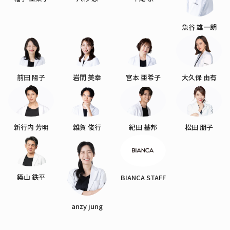
魚谷 雄一朗
前田 陽子
岩間 美幸
宮本 亜希子
大久保 由有
新行内 芳明
雜賀 俊行
紀田 基邦
松田 朋子
築山 鉄平
BIANCA STAFF
anzy jung