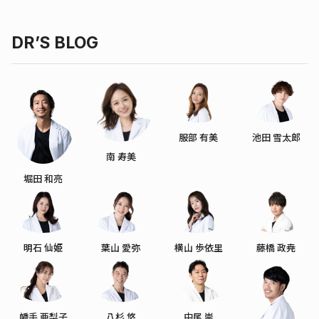
DR’S BLOG
服部 有美
池田 雪太郎
南 寿美
堀田 和亮
明石 仙姫
葉山 愛弥
横山 歩依里
藤橋 政尭
幡手 亜梨子
八杉 悠
中尾 崇