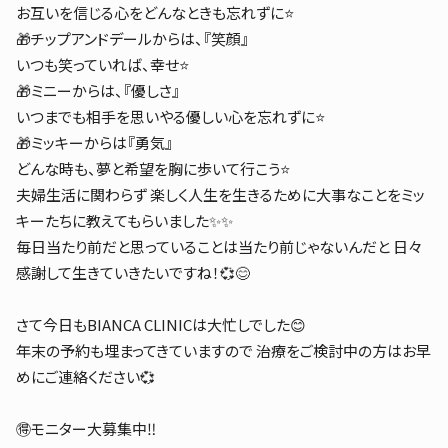
お互いを信じる心をどんなときも忘れずに⭐️
🎁チップアンドデールからは、『笑顔』
いつも笑っていれば、幸せ⭐️
🎁ミニーからは、『優しさ』
いつまでも相手を思いやる優しい心を忘れずに⭐️
🎁ミッキーからは『勇気』
どんな時も、夢と希望を胸に歩いて行こう⭐️
夫婦生活に関わらず 楽しく人生を生きるために大事なことをミッ
キーたちに教えてもらいました✨✨
毎日当たり前だと思っていることは当たり前じゃないんだと 日々
感謝して生きていきたいですね！💞😊
さて今日もBIANCA CLINICは大忙しでした😊
年末の予約も埋まってきていますので 治療をご検討中の方はお早
めにご連絡ください💞
🉐モニター大募集中‼️