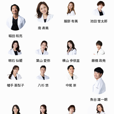
服部 有美
池田 雪太郎
南 寿美
堀田 和亮
明石 仙姫
葉山 愛弥
横山 歩依里
藤橋 政尭
幡手 亜梨子
八杉 悠
中尾 崇
魚谷 雄一朗