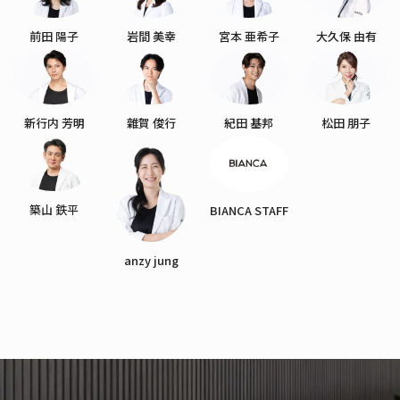
前田 陽子
岩間 美幸
宮本 亜希子
大久保 由有
新行内 芳明
雜賀 俊行
紀田 基邦
松田 朋子
築山 鉄平
BIANCA STAFF
anzy jung