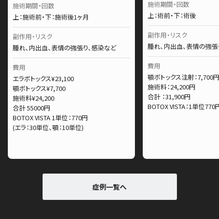
施術期間・回数
施術期間・回数
上：術前・下：術後
上：施術前・下：施術後1ヶ月
副作用・リスク
副作用・リスク
腫れ、内出血、表情の強張
腫れ、内出血、表情の強張り、感染など
費用
費用
顎ボトックス注射：7,700
エラボトックス¥23,100
施術料：24,200円
顎ボトックス¥7,700
合計 ：31,900円
施術料¥24,200
BOTOX VISTA：1単位77
合計 55000円
BOTOX VISTA 1単位：770円
(エラ：30単位、顎：10単位)
症例一覧へ