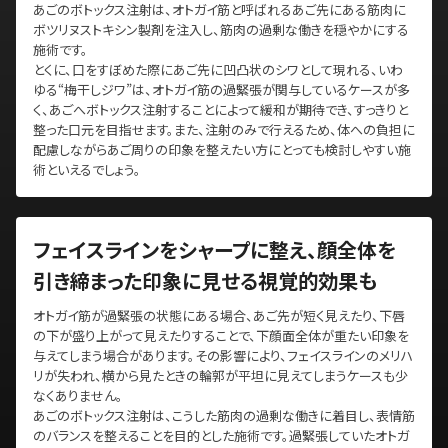
あごのボトックス注射は、オトガイ筋と呼ばれるあご先にある筋肉に
ボツリヌストキシン製剤を注入し、筋肉の過剰な働きを穏やかにする
施術です。
とくに、口をすぼめた際にあご先に凹凸状のシワとして現れる、いわ
ゆる“梅干しジワ”は、オトガイ筋の過緊張が関与しているケースが多
く、あごへボトックス注射することによって緩和が期待でき、すっきりと
整った口元を目指せます。また、注射のみで行えるため、体への負担に
配慮しながらあご周りの印象を整えたい方にとっても検討しやすい施
術といえるでしょう。
フェイスラインをシャープに整え、顔全体を
引き締まった印象に見せる視覚的効果も
オトガイ筋が過緊張の状態にある場合、あご先が短く見えたり、下唇
の下が盛り上がって見えたりすることで、下顔面全体が重たい印象を
与えてしまう場合があります。その影響により、フェイスラインのメリハ
リが失われ、横から見たときの輪郭が平坦に見えてしまうケースも少
なくありません。
あごのボトックス注射は、こうした筋肉の過剰な働きに着目し、表情筋
のバランスを整えることを目的とした施術です。過緊張していたオトガ