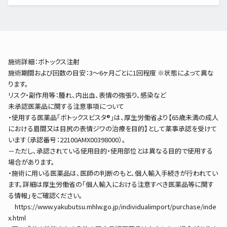
施術詳細：ボトックス注射
施術期間および回数の目安：3～6ヶ月ごとに1回程度 ※状態によって異な
ります。
リスク・副作用等：腫れ、内出血、表情の強張り、感染など
未承認医薬品に関する注意事項について
・使用する医薬品「ボトックスビスタ®」は、厚生労働省より【65歳未満の成人
における眉間又は目尻の表情ジワの治療を目的】として薬事承認を受けて
います（承認番号：22100AMX00398000）。
－ただし、承認されている使用目的・使用部位とは異なる目的で使用する
場合があります。
・施術に用いる医薬品は、医師の判断のもと、個人輸入手続きが行われてい
ます。詳細は厚生労働省の「個人輸入における注意すべき医薬品等に関す
る情報」をご確認ください。
https://www.yakubutsu.mhlw.go.jp/individualimport/purchase/inde
x.html