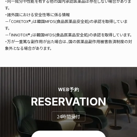
・同一成分や性能を有する他の国内承認医薬品は存在しない場合がありま
す。
・諸外国における安全性等に係る情報
－「CORETOX®」は韓国MFDS(食品医薬品安全処)の承認を取得していま
す。
－「INNOTOX®」は韓国MFDS(食品医薬品安全処)の承認を取得しています。
・万が一重篤な副作用が出た場合は、国の医薬品副作用被害救済制度の対
象外となる場合があります。
WEB予約
RESERVATION
24時間受付