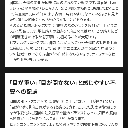
眉間は、表情の変化が印象に反映されやすい部位です。皺眉筋（しゅ
うびきん）や鼻根筋（びこんきん）など、複数の筋肉が連動して動くこと
で、無意識の力みがそのまま表情に現れやすく、怒っているように見え
たり、険しい印象につながったりすることがあります。
そのため眉間ボトックスでは、施術の際のバランス設計が仕上がりに
大きく影響します。単に筋肉の動きを抑えるのではなく、どの筋肉にど
の程度働きかけるかを丁寧に見極めることが大切です。
ビアンカクリニックでは、眉間に力が入るクセや表情時の動きを丁寧
に確認し、状態に合わせて使用単位数と注入部位を設定。眉間のシ
ワの軽減だけでなく、表情が不自然にならないよう、ナチュラルな仕
上がりを重視しています。
「目が重い」「目が開かない」と感じやすい不
安への配慮
眉間のボトックス注射では、施術後に「目が重い」「目が開きにくい」
「目が小さく見える気がする」と感じる方も。こうした失敗や後悔につ
ながる変化は、眉間の注入箇所や量のバランスによって、周囲の筋肉
へ影響が生じた場合に起こる可能性があります。
ビアンカクリニックでは、まぶたの開きやすさや眼瞼下垂（がんけんか