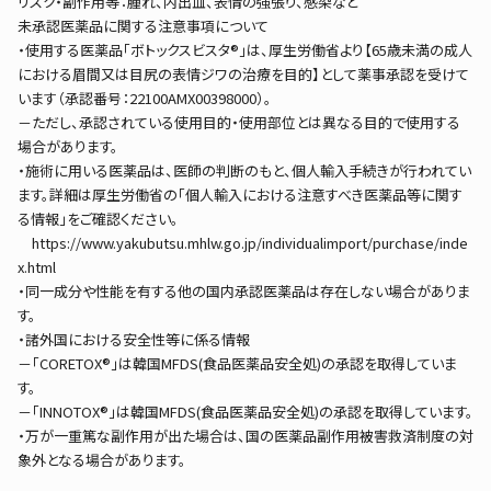
リスク・副作用等：腫れ、内出血、表情の強張り、感染など
未承認医薬品に関する注意事項について
・使用する医薬品「ボトックスビスタ®」は、厚生労働省より【65歳未満の成人
における眉間又は目尻の表情ジワの治療を目的】として薬事承認を受けて
います（承認番号：22100AMX00398000）。
－ただし、承認されている使用目的・使用部位とは異なる目的で使用する
場合があります。
・施術に用いる医薬品は、医師の判断のもと、個人輸入手続きが行われてい
ます。詳細は厚生労働省の「個人輸入における注意すべき医薬品等に関す
る情報」をご確認ください。
https://www.yakubutsu.mhlw.go.jp/individualimport/purchase/inde
x.html
・同一成分や性能を有する他の国内承認医薬品は存在しない場合がありま
す。
・諸外国における安全性等に係る情報
－「CORETOX®」は韓国MFDS(食品医薬品安全処)の承認を取得していま
す。
－「INNOTOX®」は韓国MFDS(食品医薬品安全処)の承認を取得しています。
・万が一重篤な副作用が出た場合は、国の医薬品副作用被害救済制度の対
象外となる場合があります。