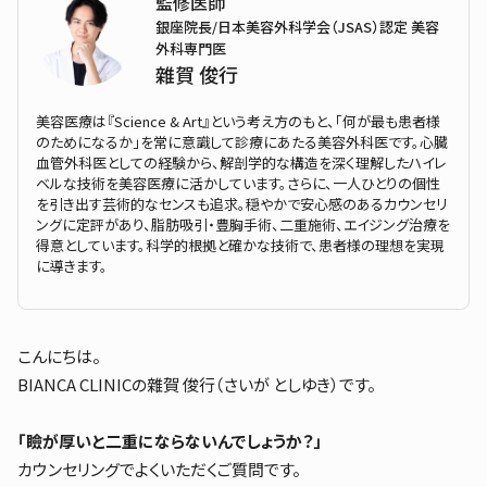
監修医師
銀座院長/日本美容外科学会（JSAS）認定 美容
外科専門医
雜賀 俊行
美容医療は『Science & Art』という考え方のもと、「何が最も患者様
のためになるか」を常に意識して診療にあたる美容外科医です。心臓
血管外科医としての経験から、解剖学的な構造を深く理解したハイレ
ベルな技術を美容医療に活かしています。さらに、一人ひとりの個性
を引き出す芸術的なセンスも追求。穏やかで安心感のあるカウンセリ
ングに定評があり、脂肪吸引・豊胸手術、二重施術、エイジング治療を
得意としています。科学的根拠と確かな技術で、患者様の理想を実現
に導きます。
こんにちは。
BIANCA CLINICの雜賀 俊行（さいが としゆき）です。
「瞼が厚いと二重にならないんでしょうか？」
カウンセリングでよくいただくご質問です。