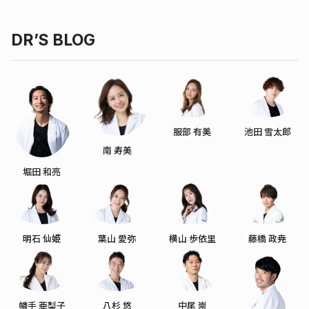
DR’S BLOG
服部 有美
池田 雪太郎
南 寿美
堀田 和亮
明石 仙姫
葉山 愛弥
横山 歩依里
藤橋 政尭
幡手 亜梨子
八杉 悠
中尾 崇