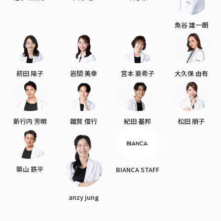
魚谷 雄一朗
前田 陽子
岩間 美幸
宮本 亜希子
大久保 由有
新行内 芳明
雜賀 俊行
紀田 基邦
松田 朋子
築山 鉄平
BIANCA STAFF
anzy jung