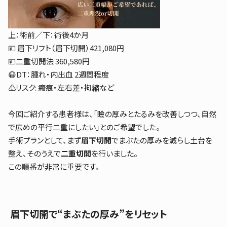
上：術前／下：術後4か月
💴 眉下リフト（眉下切開）421,080円
💴二重切開法 360,580円
😷DT：腫れ・内出血 2週間程度
⚠️リスク: 瘢痕・左右差・拘縮など
今回ご紹介する患者様は、「瞼の厚みとたるみを改善しつつ、自然
で広めの平行二重にしたい」とのご希望でした。
手術プランとして、まず
眉下切開
でまぶたの厚みを減らし土台を
整え、そのうえで
二重切開
を行いました。
この順番が非常に重要です。
眉下切開で“まぶたの厚み”をリセット