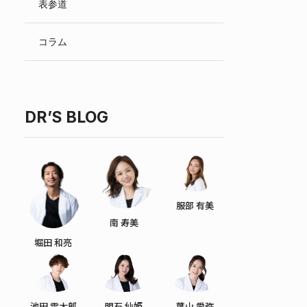
表参道
English
コラム
DR’S BLOG
服部 有美
南 寿美
堀田 和亮
池田 雪太郎
明石 仙姫
葉山 愛弥