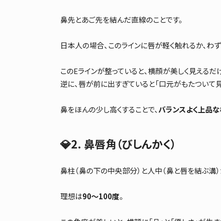
鼻先とあご先を結んだ直線のことです。
日本人の場合、このラインに唇が軽く触れるか、わ
このEラインが整っていると、横顔が美しく見えるだ
逆に、唇が前に出すぎていると「口元がもたついて見
鼻をほんの少し高くすることで、
バランスよく上品な
💎2.
鼻唇角（びしんかく）
鼻柱（鼻の下の中央部分）と人中（鼻と唇を結ぶ溝）
理想は
90〜100度
。