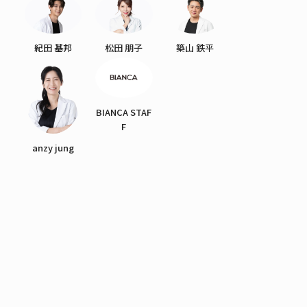
紀田 基邦
松田 朋子
築山 鉄平
BIANCA STAF
F
anzy jung