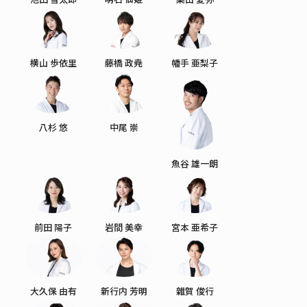
横山 歩依里
藤橋 政尭
幡手 亜梨子
八杉 悠
中尾 崇
魚谷 雄一朗
前田 陽子
岩間 美幸
宮本 亜希子
大久保 由有
新行内 芳明
雜賀 俊行