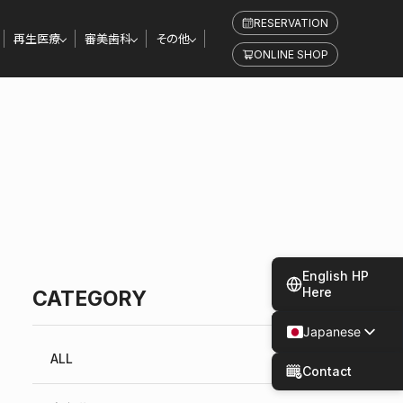
RESERVATION
再生医療
審美歯科
その他
ONLINE SHOP
English HP
Here
CATEGORY
Japanese
Spanish
ALL
Contact
Chinese