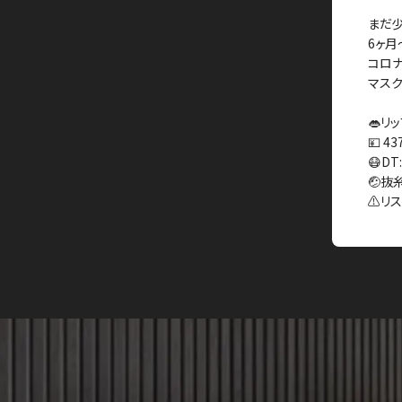
まだ少
6ヶ月
コロナ
マスク
👄リ
💴 43
😷D
🤕抜
⚠️リ