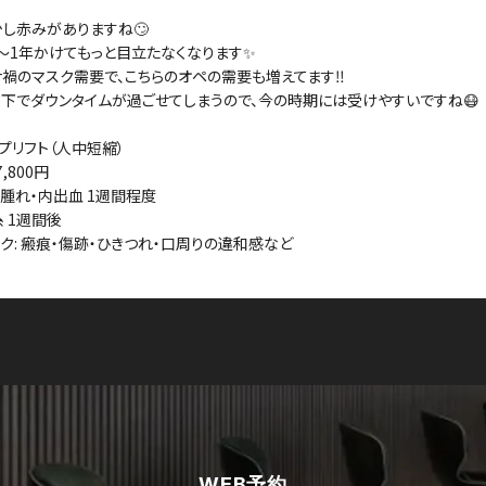
し赤みがありますね🙄
〜1年かけてもっと目立たなくなります✨
禍のマスク需要で、こちらのオペの需要も増えてます‼️
下でダウンタイムが過ごせてしまうので、今の時期には受けやすいですね😷
ップリフト（人中短縮）
7,800円
T:腫れ・内出血 1週間程度
糸 1週間後
スク: 瘢痕・傷跡・ひきつれ・口周りの違和感など
WEB予約