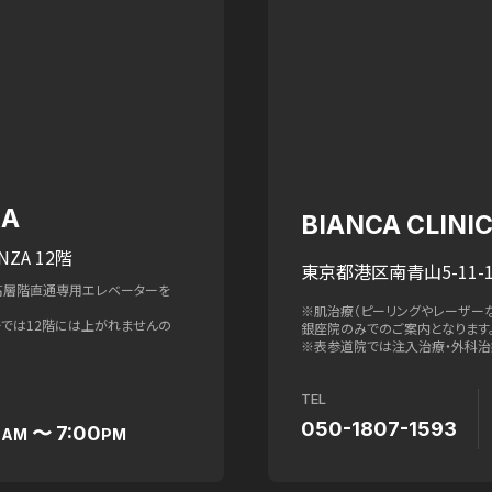
ZA
BIANCA CLIN
NZA 12階
東京都港区南青山5-11-1
高層階直通専用エレベーターを
※肌治療（ピーリングやレーザー
ターでは12階には上がれませんの
銀座院のみでのご案内となります
※表参道院では注入治療・外科治
TEL
050-1807-1593
0
〜 7:00
AM
PM