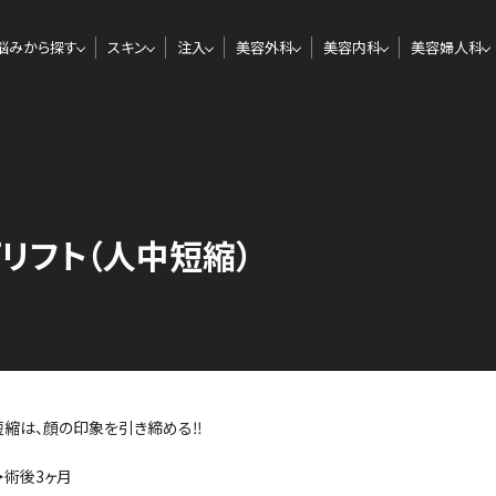
悩みから探す
スキン
注入
美容外科
美容内科
美容婦人科
゚リフト（人中短縮）
縮は、顔の印象を引き締める‼️
▶術後3ヶ月