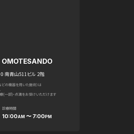
IC OMOTESANDO
0 南青山511ビル 2階
などの機器を用いた施術）は
。
療(一部)・点滴をお受けいただけます
診療時間
10:00
〜 7:00
AM
PM