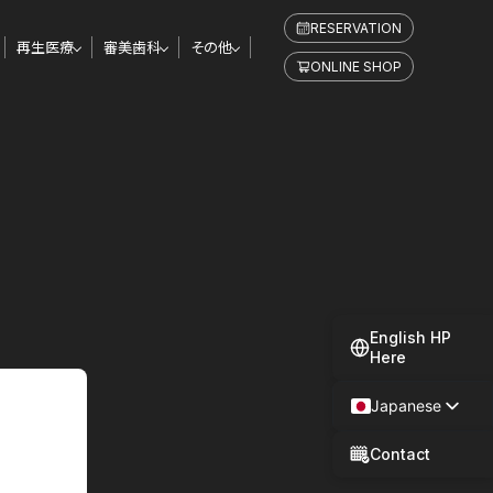
RESERVATION
再生医療
審美歯科
その他
ONLINE SHOP
English HP
Here
Japanese
Spanish
Contact
Chinese