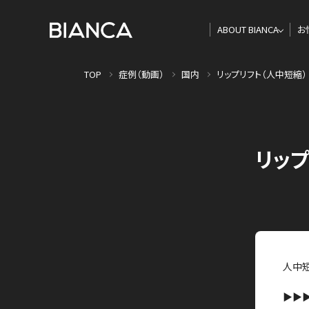
ABOUT BIANCA
お
TOP
症例（動画）
国内
リップリフト（人中短縮）
リッフ
人中短
▶▶