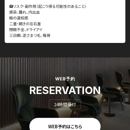
🏥リスク・副作用（起こり得る可能性のあること）
感染、腫れ、内出血
瞼の違和感
二重・開きの左右差
閉瞼不全、ドライアイ
三白眼、逆さまつ毛、複視
WEB予約
RESERVATION
24時間受付
WEB予約はこちら