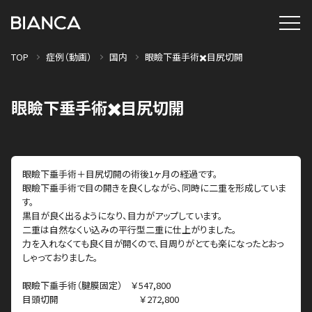
TOP
症例（動画）
国内
眼瞼下垂手術✖️目尻切開
眼瞼下垂手術✖️目尻切開
眼瞼下垂手術＋目尻切開の術後1ヶ月の経過です。
眼瞼下垂手術で目の開きを良くしながら、同時に二重を形成していま
す。
黒目が良く出るようになり、目力がアップしています。
二重は自然なくい込みの平行型二重に仕上がりました。
力を入れなくても良く目が開くので、目周りがとても楽になったとおっ
しゃっておりました。
眼瞼下垂手術（腱膜固定） ￥547,800
目頭切開 ￥272,800