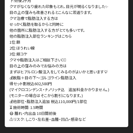
下:術後2ヶ月
クマがなくなり疲れた印象もとれ、目元が明るくなりました✨
目の上の窪みも改善されるとこんなに若返ります。
クマ治療で脂肪注入する方は
せっかく脂肪を取るからと同時に
他の箇所に脂肪注入する方がとても多いです。
他の脂肪注入部位ランキングはこちら
1位:額
2位:ほうれい線
3位:頬コケ
クマや脂肪注入はご相談下さい🙋‍♀️
目の上の窪みのみでお悩みの方は
まずはヒアルロン酸注入をしてみるのがよいかと思います💡
💰脱脂＋目の下〜ゴルゴライン脂肪注入
得セット割税込602,580円
(マイクロコンデンス・ナノリッチ込 追加料金かかりません。)
(モニターの場合はそこから割引になります。)
💰他部位・脂肪注入追加 税込110,000円/1部位
⏳ 施術時間: 1.5時間
😷 腫れ・内出血 10日間前後
⚠️リスク: しこり・左右差・血腫・凹凸・感染など