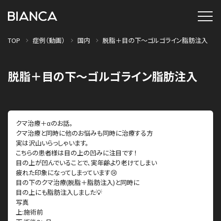
TOP
症例（動画）
国内
脱脂＋目の下〜ゴルゴライン脂肪注入
脱脂＋目の下〜ゴルゴライン脂肪注入
クマ治療＋αのお話。
クマ治療と同時に他のお悩みも同時に治療する方
実は沢山いらっしゃいます。
こちらの患者様は目の上の凹みに注目です！
目の上が凹んでいることで、実年齢より老けてしまい
疲れた印象になってしまっています😢
目の下のクマ治療(脱脂＋脂肪注入)と同時に
目の上にも脂肪注入しました💡
写真
上:施術前