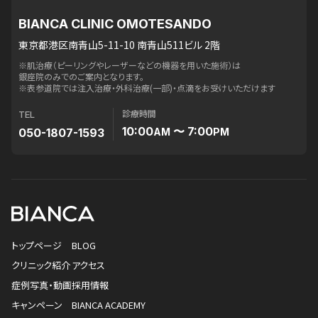
BIANCA CLINIC OMOTESANDO
東京都港区南青山5-11-10 南青山511ビル 2階
※肌治療（ピーリングやレーザーなどの機器を用いた施術）は
銀座院のみでのご案内となります。
※表参道院では注入治療・外科治療(一部)・点滴をお受けいただけます
診療時間
TEL
10:00
〜 7:00
050-1807-1593
AM
PM
トップページ
BLOG
クリニック紹介
アクセス
症例写真・動画
採用情報
キャンペーン
BIANCA ACADEMY