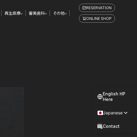
RESERVATION
再生医療
審美歯科
その他
ONLINE SHOP
English HP
Here
Japanese
Spanish
Contact
Chinese