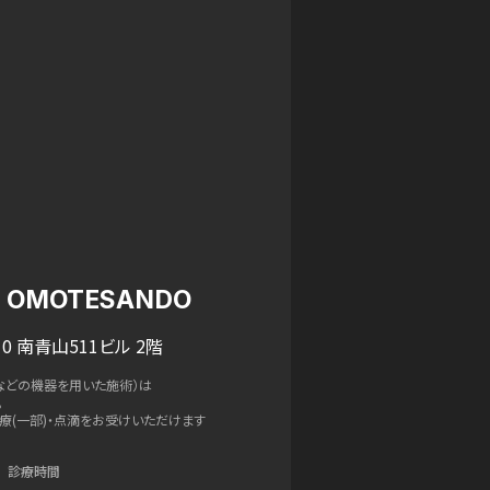
IC OMOTESANDO
0 南青山511ビル 2階
などの機器を用いた施術）は
。
療(一部)・点滴をお受けいただけます
診療時間