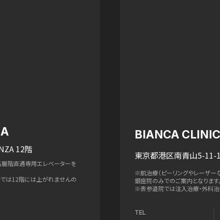
ZA
BIANCA CLIN
NZA 12階
東京都港区南青山5-11-1
高層階直通専用エレベーターを
※肌治療（ピーリングやレーザー
ターでは12階には上がれませんの
銀座院のみでのご案内となります
※表参道院では注入治療・外科治
TEL