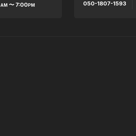
050-1807-1593
0
〜 7:00
AM
PM