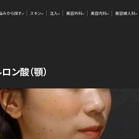
悩みから探す
スキン
注入
美容外科
美容内科
美容婦人科
ロン酸（顎）