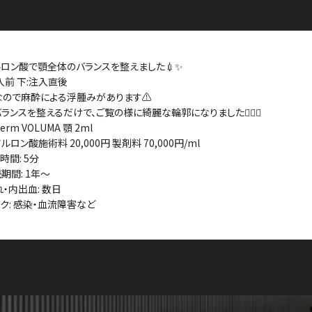
ロン酸で顎全体のバランスを整えました💉✨
入前 下:注入直後
ので麻酔による浮腫みがあります⚠️
ランスを整えるだけで、ご覧の様に綺麗な輪郭になりました👨🏻‍⚕️
derm VOLUMA 顎 2ml
ルロン酸施術料 20,000円 製剤料 70,000円/ml
時間: 5分
続期間: 1年〜
れ・内出血: 数日
スク: 感染・血流障害など