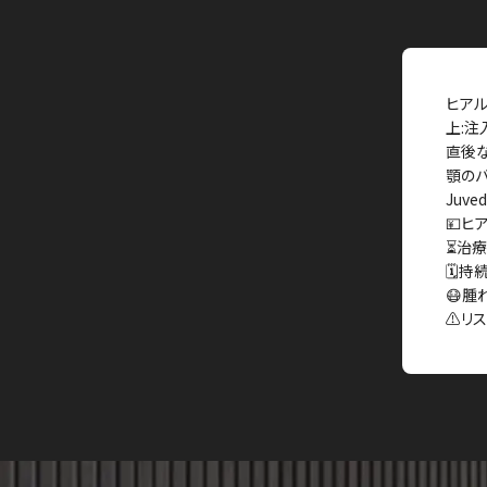
ヒアル
上:注
直後な
顎のバ
Juve
💴ヒア
⏳治療
🗓持
😷腫
⚠️リ