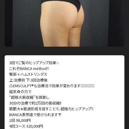
3回でご覧のヒップアップ効果✨
これぞBIANCA method‼️
臀部＋ハムストリングス
上:治療前 下:3回治療後
⚠️EMSCULPT®︎も治療法で効果が変わります🏋🏻‍♂️🏋🏼‍♀️
磁気🧲の力で
“超極大筋収縮”を誘発し
30分の治療で約2万回の筋収縮❗️
筋肥大➕筋過形成を促すことで、超強力ヒップアップ‼️
BIANCA表参道で受けられます🌴
1回 98,000円
4回コース 320,000円