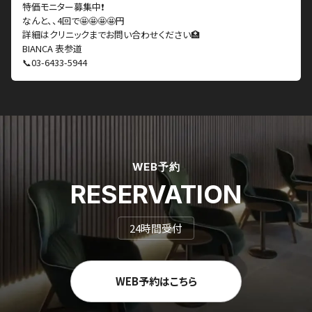
特価モニター募集中❗️
なんと、、4回で🤩🤩🤩🤩円
詳細はクリニックまでお問い合わせください🏥
BIANCA 表参道
📞03-6433-5944
WEB予約
RESERVATION
24時間受付
WEB予約はこちら