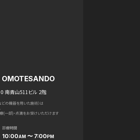
IC OMOTESANDO
0 南青山511ビル 2階
などの機器を用いた施術）は
。
療(一部)・点滴をお受けいただけます
診療時間
10:00
〜 7:00
AM
PM