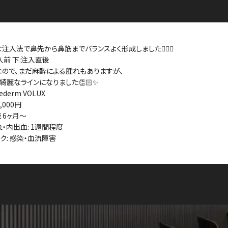
注入法で鼻先から鼻筋までバランスよく形成しました👨🏻‍⚕️
入前 下:注入直後
ので、まだ麻酔による腫れもありますが、
綺麗なラインになりました👏🏻✨
vederm VOLUX
8,000円
続 6ヶ月〜
れ・内出血: 1週間程度
スク: 感染・血流障害