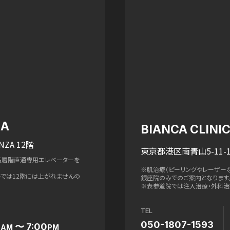
ZA
BIANCA CLIN
NZA 12階
東京都港区南青山5-11-1
高層階直通専用エレベーターを
※肌治療（ピーリングやレーザー
ターでは12階には上がれませんの
銀座院のみでのご案内となります
※表参道院では注入治療・外科治
TEL
050-1807-1593
0
〜 7:00
AM
PM