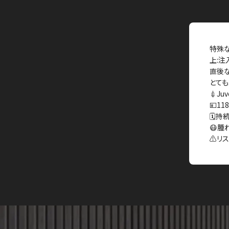
特殊な
上:注
直後な
とても
💉Ju
💴11
🗓持
😷腫
⚠️リ