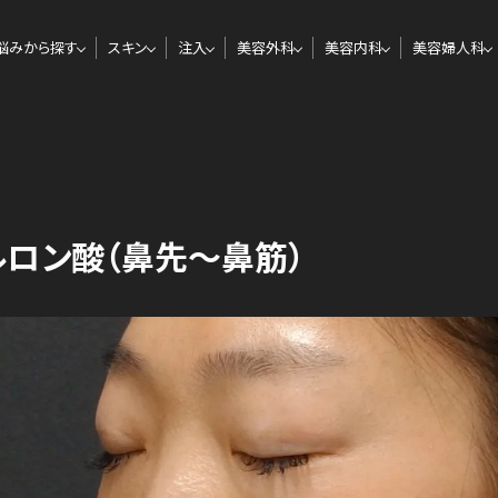
悩みから探す
スキン
注入
美容外科
美容内科
美容婦人科
ルロン酸（鼻先〜鼻筋）