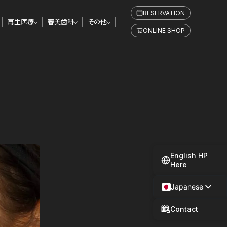
RESERVATION
再生医療
審美歯科
その他
ONLINE SHOP
English HP
Here
Japanese
Spanish
Contact
Chinese