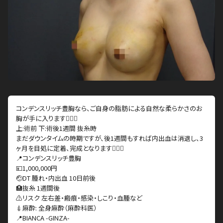
コンデンスリッチ豊胸なら、ご自身の脂肪による自然な柔らかさのお
胸が手に入ります👍🏻✨
上:術前 下:術後1週間 抜糸時
まだダウンタイムの時期ですが、後1週間もすれば内出血は消退し、3
ヶ月を目処に定着、完成となります👨🏻‍⚕️
📍コンデンスリッチ豊胸
💴1,000,000円
🤕DT 腫れ・内出血 10日前後
🏥抜糸 1週間後
⚠️リスク 左右差・瘢痕・感染・しこり・血腫など
💉麻酔: 全身麻酔（麻酔科医）
📍BIANCA -GINZA-