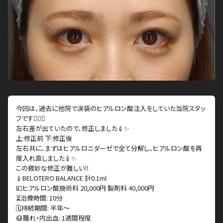
今回は、過去に他院で涙袋のヒアルロン酸注入をしていた当院スタッ
フです👩🏻‍⚕️
左右差が出ていたので、修正しました💉✨
上:修正前 下:修正後
左右共に、まずはヒアルロニダーゼで全て分解し、ヒアルロン酸を再
度入れ直しました💉✨
この微妙な修正が難しい‼️
💉BELOTERO BALANCE 計0.1ml
💴ヒアルロン酸施術料 20,000円 製剤料 40,000円
⏳治療時間: 10分
🗓持続期間: 半年〜
😷腫れ・内出血: 1週間程度