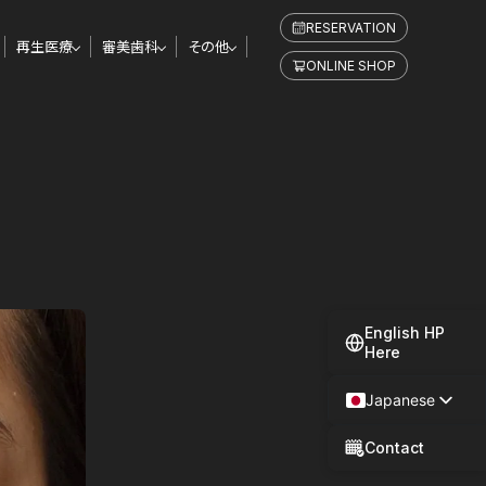
RESERVATION
再生医療
審美歯科
その他
ONLINE SHOP
English HP
Here
Japanese
Spanish
Contact
Chinese