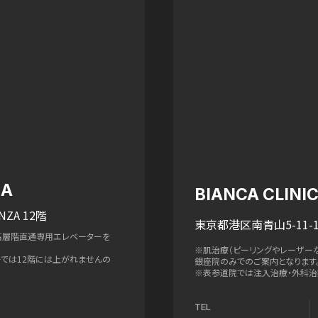
ZA
BIANCA CLIN
NZA 12階
東京都港区南青山5-11-1
高層階直通専用エレベーターを
※肌治療（ピーリングやレーザー
ターでは12階には上がれませんの
銀座院のみでのご案内となります
※表参道院では注入治療・外科治
TEL