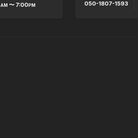
050-1807-1593
0
〜 7:00
AM
PM