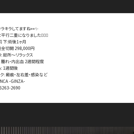
ラキラしてますね👀✨
平行二重になりました👨🏻‍⚕️
前 下:術後1ヶ月
全切開 298,000円
酔: 局所〜リラックス
T: 腫れ・内出血 2週間程度
糸: 1週間後
スク: 瘢痕・左右差・感染など
NCA -GINZA-
6263-2690