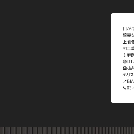
目がキ
綺麗な
上:術
💴二重
💉麻
😷D
🏥抜
⚠️リ
📍BIA
📞03-