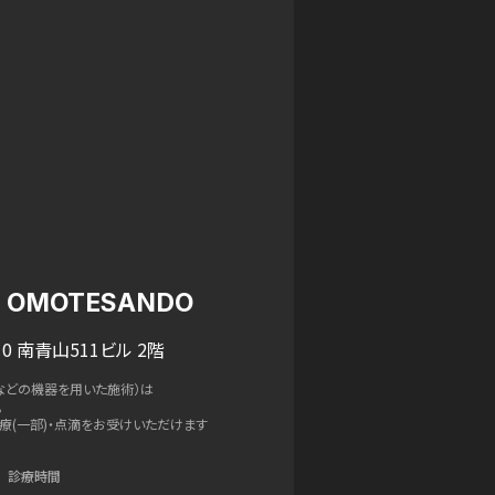
IC OMOTESANDO
0 南青山511ビル 2階
などの機器を用いた施術）は
。
療(一部)・点滴をお受けいただけます
診療時間