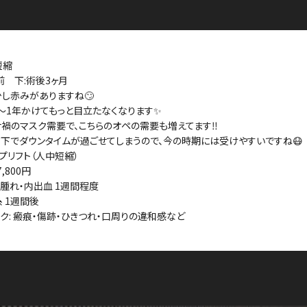
短縮
前 下:術後3ヶ月
し赤みがありますね🙄
〜1年かけてもっと目立たなくなります✨
禍のマスク需要で、こちらのオペの需要も増えてます‼️
下でダウンタイムが過ごせてしまうので、今の時期には受けやすいですね😷
ップリフト（人中短縮）
7,800円
T:腫れ・内出血 1週間程度
糸 1週間後
スク: 瘢痕・傷跡・ひきつれ・口周りの違和感など