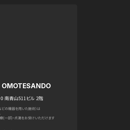
IC OMOTESANDO
0 南青山511ビル 2階
などの機器を用いた施術）は
。
療(一部)・点滴をお受けいただけます