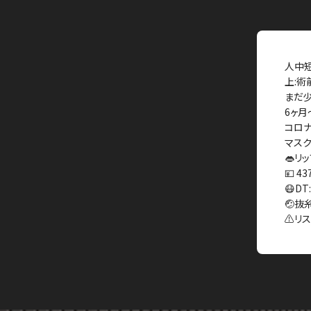
人中
上:術
まだ少
6ヶ月
コロナ
マスク
👄リ
💴 43
😷D
🤕抜
⚠️リ