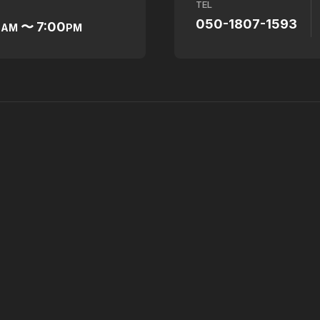
TEL
050-1807-1593
0
〜 7:00
AM
PM