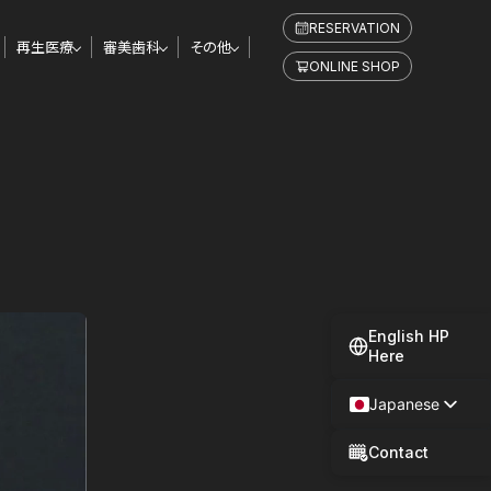
RESERVATION
再生医療
審美歯科
その他
ONLINE SHOP
English HP
Here
Japanese
Spanish
Contact
Chinese