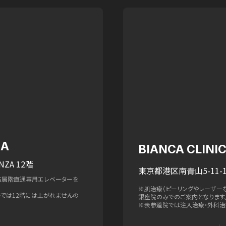
ZA
BIANCA CLIN
NZA 12階
東京都港区南青山5-11-1
高層階直通専用エレベーターを
※肌治療（ピーリングやレーザー
ターでは12階には上がれませんの
銀座院のみでのご案内となります
※表参道院では注入治療・外科治