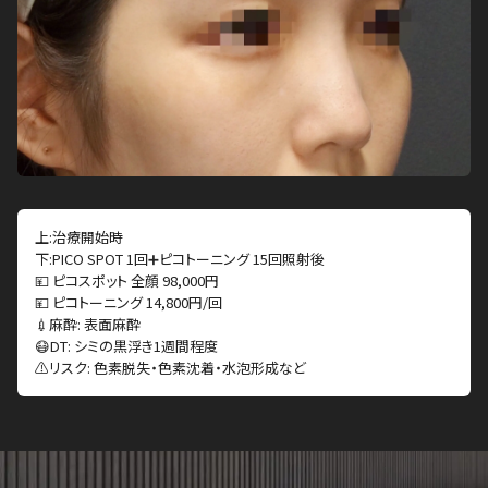
上:治療開始時
下:PICO SPOT 1回➕ピコトーニング 15回照射後
💴 ピコスポット 全顔 98,000円
💴 ピコトーニング 14,800円/回
💉麻酔: 表面麻酔
😷DT: シミの黒浮き1週間程度
⚠️リスク: 色素脱失・色素沈着・水泡形成など