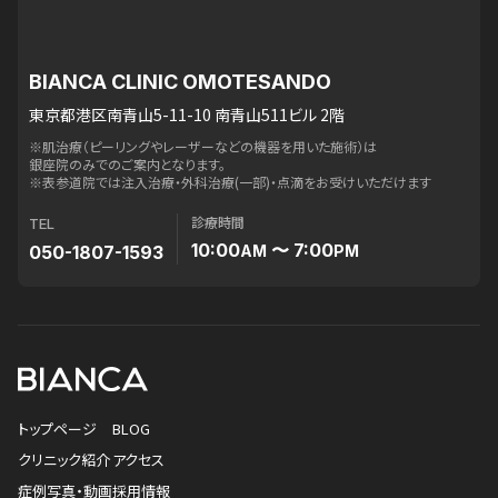
BIANCA CLINIC OMOTESANDO
東京都港区南青山5-11-10 南青山511ビル 2階
※肌治療（ピーリングやレーザーなどの機器を用いた施術）は
銀座院のみでのご案内となります。
※表参道院では注入治療・外科治療(一部)・点滴をお受けいただけます
診療時間
TEL
10:00
〜 7:00
050-1807-1593
AM
PM
トップページ
BLOG
クリニック紹介
アクセス
症例写真・動画
採用情報