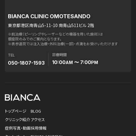
BIANCA CLINIC OMOTESANDO
東京都港区南青山5-11-10 南青山511ビル 2階
※肌治療（ピーリングやレーザーなどの機器を用いた施術）は
銀座院のみでのご案内となります。
※表参道院では注入治療・外科治療(一部)・点滴をお受けいただけます
診療時間
TEL
10:00
〜 7:00
050-1807-1593
AM
PM
トップページ
BLOG
クリニック紹介
アクセス
症例写真・動画
採用情報