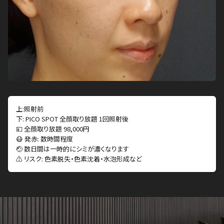
上:照射前
下: PICO SPOT 全顔取り放題 1回照射後
💴 全顔取り放題 98,000円
😷 発赤: 数時間程度
🤕 数日間は一時的にシミが濃くなります
⚠️ リスク: 色素脱失・色素沈着・水泡形成など