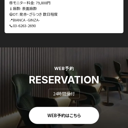
🉐モニター料金: 79,800円
💉麻酔: 表面麻酔
😷DT: 発赤・ざらつき 数日程度
📍BIANCA -GINZA-
📞03-6263-2690
WEB予約
RESERVATION
24時間受付
WEB予約はこちら