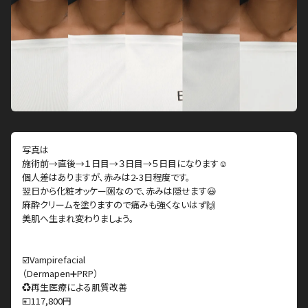
写真は
施術前→直後→１日目→３日目→５日目になります☺
個人差はありますが、赤みは2-3日程度です。
翌日から化粧オッケー🆗なので、赤みは隠せます😃
麻酔クリームを塗りますので痛みも強くないはず🙌
美肌へ生まれ変わりましょう。
⠀⠀⠀⠀⠀⠀⠀⠀⠀⠀⠀⠀⠀⠀⠀
⠀⠀⠀⠀⠀⠀⠀⠀⠀⠀⠀⠀⠀⠀⠀⠀⠀⠀⠀⠀⠀⠀⠀⠀⠀
☑️Vampirefacial
（Dermapen➕PRP）
♻️再生医療による肌質改善
💴117,800円