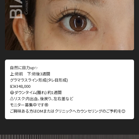
自然に目力up✨
上:術前 下:術後3週間
グラマラスライン形成(タレ目形成)
💴¥348,000
😷ダウンタイム(腫れ):約1週間
⚠️リスク:内出血、後戻り、左右差など
モニター募集中です🉐
ご興味ある方はDMまたはクリニックへカウンセリングのご予約を😊