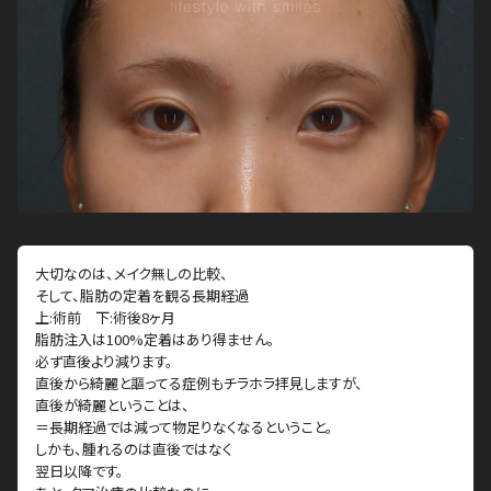
大切なのは、メイク無しの比較、
そして、脂肪の定着を観る長期経過
上:術前 下:術後8ヶ月
脂肪注入は100%定着はあり得ません。
必ず直後より減ります。
直後から綺麗と謳ってる症例もチラホラ拝見しますが、
直後が綺麗ということは、
＝長期経過では減って物足りなくなるということ。
しかも、腫れるのは直後ではなく
翌日以降です。