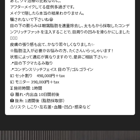
あと、クマ治療の比較なのに、
アフターメイクしてる症例多過ぎです。
メイクで隠したら本当の結果わかりません。
騙されないで下さいね😁
目の下の膨らみは眼窩脂肪を適量除去し、太ももから採取したコンデ
ンフリッチファットを注入することで、目周りの凹みを滑らかにしました
👨🏻‍⚕️
皮膚の張り感も出て、かなり若々しくなりました✨
※脂肪注入が必要かお悩みの方、たくさんいらっしゃいます！
状態によって適応が異なりますので、是非ご相談下さい✨
📍目の下クマたるみ取り
📍コンデンスリッチフェイス 目の下/ゴルゴライン
💴 セット割り 498,000円＋tax
💴 モニター 398,000円＋tax
⏳ 施術時間: 1時間
😷 腫れ・内出血 10日間前後
🏥 抜糸: 1週間後 （脂肪採取部）
⚠️リスク: しこり・左右差・血腫・凹凸・感染など