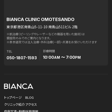
BIANCA CLINIC OMOTESANDO
東京都港区南青山5-11-10 南青山511ビル 2階
※肌治療（ピーリングやレーザーなどの機器を用いた施術）は
銀座院のみでのご案内となります。
※表参道院では注入治療・外科治療(一部)・点滴をお受けいただけます
診療時間
TEL
10:00
〜 7:00
050-1807-1593
AM
PM
トップページ
BLOG
クリニック紹介
アクセス
症例写真・動画
採用情報