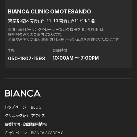
BIANCA CLINIC OMOTESANDO
東京都港区南青山5-11-10 南青山511ビル 2階
※肌治療（ピーリングやレーザーなどの機器を用いた施術）は
銀座院のみでのご案内となります。
※表参道院では注入治療・外科治療(一部)・点滴をお受けいただけます
診療時間
TEL
10:00
〜 7:00
050-1807-1593
AM
PM
トップページ
BLOG
クリニック紹介
アクセス
症例写真・動画
採用情報
キャンペーン
BIANCA ACADEMY