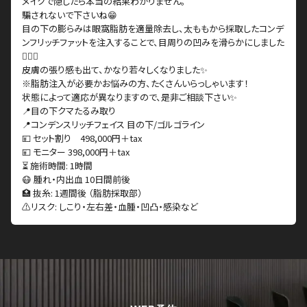
メイクで隠したら本当の結果わかりません。
騙されないで下さいね😁
目の下の膨らみは眼窩脂肪を適量除去し、太ももから採取したコンデ
ンフリッチファットを注入することで、目周りの凹みを滑らかにしました
👨🏻‍⚕️
皮膚の張り感も出て、かなり若々しくなりました✨
※脂肪注入が必要かお悩みの方、たくさんいらっしゃいます！
状態によって適応が異なりますので、是非ご相談下さい✨
📍目の下クマたるみ取り
📍コンデンスリッチフェイス 目の下/ゴルゴライン
💴 セット割り 498,000円＋tax
💴 モニター 398,000円＋tax
⏳ 施術時間: 1時間
😷 腫れ・内出血 10日間前後
🏥 抜糸: 1週間後 （脂肪採取部）
⚠️リスク: しこり・左右差・血腫・凹凸・感染など