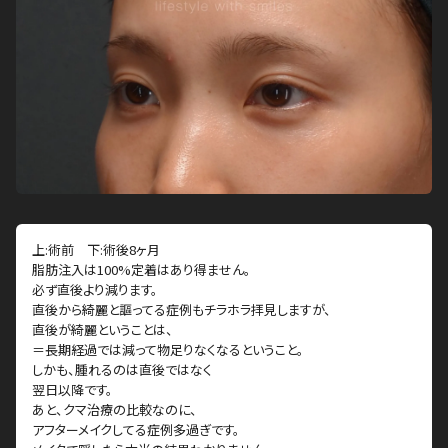
上:術前 下:術後8ヶ月
脂肪注入は100%定着はあり得ません。
必ず直後より減ります。
直後から綺麗と謳ってる症例もチラホラ拝見しますが、
直後が綺麗ということは、
＝長期経過では減って物足りなくなるということ。
しかも、腫れるのは直後ではなく
翌日以降です。
あと、クマ治療の比較なのに、
アフターメイクしてる症例多過ぎです。