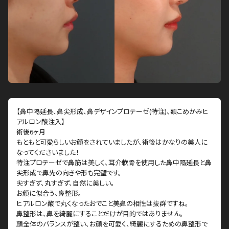
【鼻中隔延長、鼻尖形成、鼻デザインプロテーゼ(特注)、額こめかみヒ
アルロン酸注入】
術後6ヶ月
もともと可愛らしいお顔をされていましたが、術後はかなりの美人に
なってくださいました！
特注プロテーゼで鼻筋は美しく、耳介軟骨を使用した鼻中隔延長と鼻
尖形成で鼻先の向きや形も完璧です。
尖すぎず、丸すぎず、自然に美しい。
お顔に似合う、鼻整形。
ヒアルロン酸で丸くなったおでこと美鼻の相性は抜群ですね。
鼻整形は、鼻を綺麗にすることだけが目的ではありません。
顔全体のバランスが整い、お顔を可愛く、綺麗にするための鼻整形で