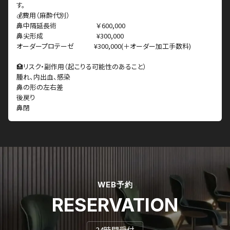
す。
💰費用（麻酔代別）
鼻中隔延長術 ￥600,000
鼻尖形成 ¥300,000
オーダープロテーゼ ¥300,000(＋オーダー加工手数料)
🏥リスク・副作用（起こりる可能性のあること）
腫れ、内出血、感染
鼻の形の左右差
後戻り
鼻閉
WEB予約
RESERVATION
24時間受付